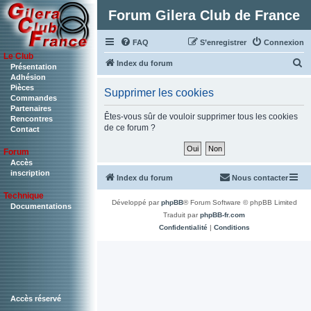
Forum Gilera Club de France
FAQ
S’enregistrer
Connexion
Le Club
R
Index du forum
Présentation
Adhésion
e
Pièces
Supprimer les cookies
c
Commandes
Partenaires
h
Êtes-vous sûr de vouloir supprimer tous les cookies
Rencontres
de ce forum ?
Contact
e
r
Forum
c
Accès
inscription
Index du forum
Nous contacter
h
Technique
e
Développé par
phpBB
® Forum Software © phpBB Limited
Documentations
r
Traduit par
phpBB-fr.com
Confidentialité
|
Conditions
Accès réservé