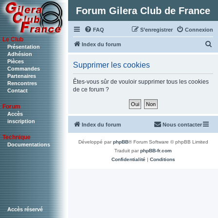
Forum Gilera Club de France
FAQ
S’enregistrer
Connexion
Le Club
R
Index du forum
Présentation
Adhésion
e
Pièces
Supprimer les cookies
c
Commandes
Partenaires
h
Êtes-vous sûr de vouloir supprimer tous les cookies
Rencontres
de ce forum ?
Contact
e
r
Forum
c
Accès
inscription
Index du forum
Nous contacter
h
Technique
e
Développé par
phpBB
® Forum Software © phpBB Limited
Documentations
r
Traduit par
phpBB-fr.com
Confidentialité
|
Conditions
Accès réservé