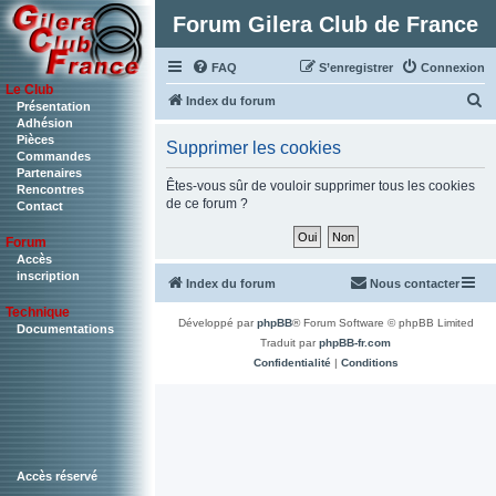
Forum Gilera Club de France
FAQ
S’enregistrer
Connexion
Le Club
R
Index du forum
Présentation
Adhésion
e
Pièces
Supprimer les cookies
c
Commandes
Partenaires
h
Êtes-vous sûr de vouloir supprimer tous les cookies
Rencontres
de ce forum ?
Contact
e
r
Forum
c
Accès
inscription
Index du forum
Nous contacter
h
Technique
e
Développé par
phpBB
® Forum Software © phpBB Limited
Documentations
r
Traduit par
phpBB-fr.com
Confidentialité
|
Conditions
Accès réservé