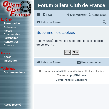
Forum Gilera Club de France
FAQ
S’enregistrer
Connexion
Le Club
R
Index du forum
Présentation
Adhésion
e
Pièces
Supprimer les cookies
c
Commandes
Partenaires
h
Êtes-vous sûr de vouloir supprimer tous les cookies
Rencontres
de ce forum ?
Contact
e
r
Forum
c
Accès
inscription
Index du forum
Nous contacter
h
Technique
e
Développé par
phpBB
® Forum Software © phpBB Limited
Documentations
r
Traduit par
phpBB-fr.com
Confidentialité
|
Conditions
Accès réservé