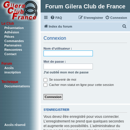
Forum Gilera Club de France
FAQ
S’enregistrer
Connexion
Le Club
R
Index du forum
Présentation
Adhésion
e
Pièces
Connexion
c
Commandes
Partenaires
h
Nom d’utilisateur :
Rencontres
Contact
e
r
Mot de passe :
Forum
c
Accès
J’ai oublié mon mot de passe
inscription
h
Se souvenir de moi
Technique
e
Cacher mon statut en ligne pour cette session
Documentations
r
S’ENREGISTRER
Vous devez être enregistré pour vous connecter.
L’enregistrement ne prend que quelques secondes
Accès réservé
et augmente vos possibilités. L’administrateur du