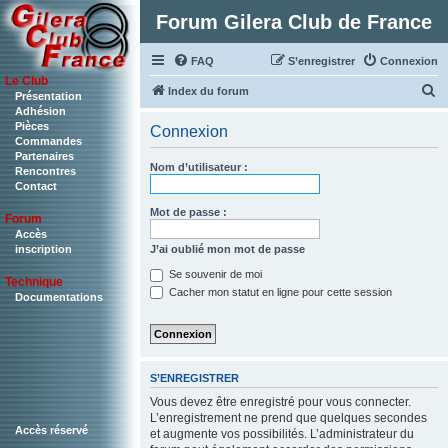
Forum Gilera Club de France
FAQ
S’enregistrer
Connexion
Le Club
R
Index du forum
Présentation
Adhésion
e
Pièces
Connexion
c
Commandes
Partenaires
h
Nom d’utilisateur :
Rencontres
Contact
e
r
Mot de passe :
Forum
c
Accès
J’ai oublié mon mot de passe
inscription
h
Se souvenir de moi
Technique
e
Cacher mon statut en ligne pour cette session
Documentations
r
S’ENREGISTRER
Vous devez être enregistré pour vous connecter.
L’enregistrement ne prend que quelques secondes
Accès réservé
et augmente vos possibilités. L’administrateur du