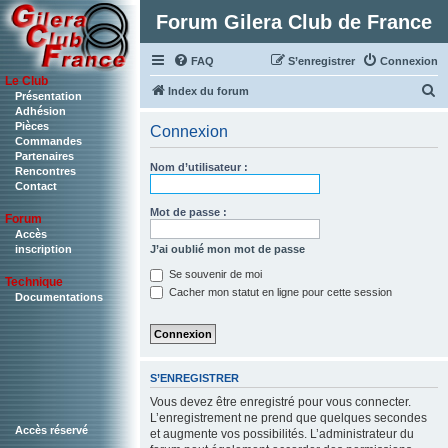
Forum Gilera Club de France
FAQ
S’enregistrer
Connexion
Le Club
R
Index du forum
Présentation
Adhésion
e
Pièces
Connexion
c
Commandes
Partenaires
h
Nom d’utilisateur :
Rencontres
Contact
e
r
Mot de passe :
Forum
c
Accès
J’ai oublié mon mot de passe
inscription
h
Se souvenir de moi
Technique
e
Cacher mon statut en ligne pour cette session
Documentations
r
S’ENREGISTRER
Vous devez être enregistré pour vous connecter.
L’enregistrement ne prend que quelques secondes
Accès réservé
et augmente vos possibilités. L’administrateur du