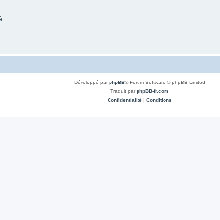
é
Développé par
phpBB
® Forum Software © phpBB Limited
Traduit par
phpBB-fr.com
Confidentialité
|
Conditions