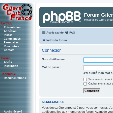
Forum Giler
Motocycles Gilera produ
Le Club
Présentation
Adhésion
Accès rapide
FAQ
Pièces
Commandes
Index du forum
Partenaires
Rencontres
Connexion
Contact
Forum
Nom d’utilisateur :
Accès
inscription
Mot de passe :
J’ai oublié mon mot d
Technique
Documentations
Se souvenir de moi
Cacher mon statut en
S’ENREGISTRER
Vous devez être enregistré pour vous connecter. L’
Accès réservé
additionnelles aux membres du forum. Avant de vous e