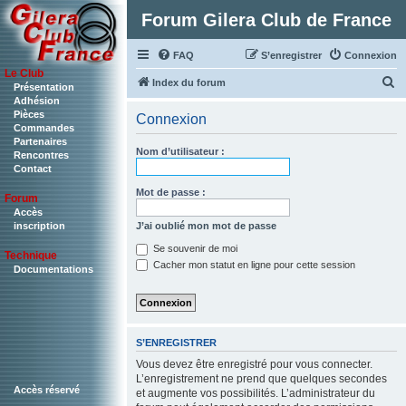
Forum Gilera Club de France
FAQ
S’enregistrer
Connexion
Le Club
R
Index du forum
Présentation
Adhésion
e
Pièces
Connexion
c
Commandes
Partenaires
h
Nom d’utilisateur :
Rencontres
Contact
e
r
Mot de passe :
Forum
c
Accès
J’ai oublié mon mot de passe
inscription
h
Se souvenir de moi
Technique
e
Cacher mon statut en ligne pour cette session
Documentations
r
S’ENREGISTRER
Vous devez être enregistré pour vous connecter.
L’enregistrement ne prend que quelques secondes
Accès réservé
et augmente vos possibilités. L’administrateur du