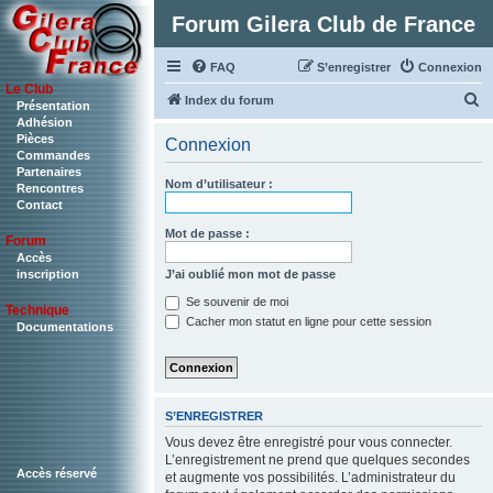
Forum Gilera Club de France
FAQ
S’enregistrer
Connexion
Le Club
R
Index du forum
Présentation
Adhésion
e
Pièces
Connexion
c
Commandes
Partenaires
h
Nom d’utilisateur :
Rencontres
Contact
e
r
Mot de passe :
Forum
c
Accès
J’ai oublié mon mot de passe
inscription
h
Se souvenir de moi
Technique
e
Cacher mon statut en ligne pour cette session
Documentations
r
S’ENREGISTRER
Vous devez être enregistré pour vous connecter.
L’enregistrement ne prend que quelques secondes
Accès réservé
et augmente vos possibilités. L’administrateur du