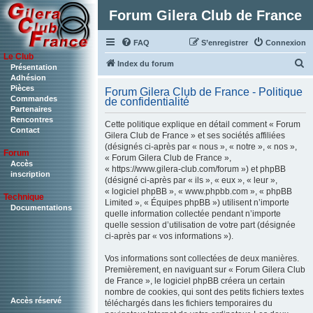
Forum Gilera Club de France
FAQ
S’enregistrer
Connexion
Le Club
R
Index du forum
Présentation
Adhésion
e
Pièces
Forum Gilera Club de France - Politique
c
Commandes
de confidentialité
Partenaires
h
Rencontres
Cette politique explique en détail comment « Forum
Contact
e
Gilera Club de France » et ses sociétés affiliées
(désignés ci-après par « nous », « notre », « nos »,
r
Forum
« Forum Gilera Club de France »,
c
Accès
« https://www.gilera-club.com/forum ») et phpBB
inscription
(désigné ci-après par « ils », « eux », « leur »,
h
« logiciel phpBB », « www.phpbb.com », « phpBB
Technique
e
Limited », « Équipes phpBB ») utilisent n’importe
Documentations
quelle information collectée pendant n’importe
r
quelle session d’utilisation de votre part (désignée
ci-après par « vos informations »).
Vos informations sont collectées de deux manières.
Premièrement, en naviguant sur « Forum Gilera Club
de France », le logiciel phpBB créera un certain
nombre de cookies, qui sont des petits fichiers textes
Accès réservé
téléchargés dans les fichiers temporaires du