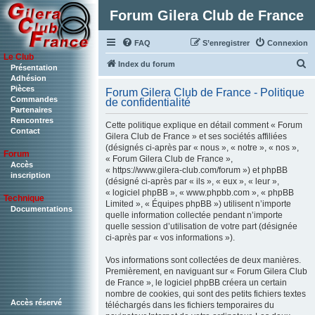
Forum Gilera Club de France
FAQ
S’enregistrer
Connexion
Le Club
R
Index du forum
Présentation
Adhésion
e
Pièces
Forum Gilera Club de France - Politique
c
Commandes
de confidentialité
Partenaires
h
Rencontres
Cette politique explique en détail comment « Forum
Contact
e
Gilera Club de France » et ses sociétés affiliées
(désignés ci-après par « nous », « notre », « nos »,
r
Forum
« Forum Gilera Club de France »,
c
Accès
« https://www.gilera-club.com/forum ») et phpBB
inscription
(désigné ci-après par « ils », « eux », « leur »,
h
« logiciel phpBB », « www.phpbb.com », « phpBB
Technique
e
Limited », « Équipes phpBB ») utilisent n’importe
Documentations
quelle information collectée pendant n’importe
r
quelle session d’utilisation de votre part (désignée
ci-après par « vos informations »).
Vos informations sont collectées de deux manières.
Premièrement, en naviguant sur « Forum Gilera Club
de France », le logiciel phpBB créera un certain
nombre de cookies, qui sont des petits fichiers textes
Accès réservé
téléchargés dans les fichiers temporaires du