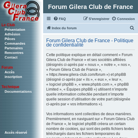
Forum Gilera Club de France
FAQ
S’enregistrer
Connexion
Le Club
R
Index du forum
Présentation
Adhésion
e
Pièces
Forum Gilera Club de France - Politique
c
Commandes
de confidentialité
Partenaires
h
Rencontres
Cette politique explique en détail comment « Forum
Contact
e
Gilera Club de France » et ses sociétés affiliées
(désignés ci-après par « nous », « notre », « nos »,
r
Forum
« Forum Gilera Club de France »,
c
Accès
« https://www.gilera-club.com/forum ») et phpBB
inscription
(désigné ci-après par « ils », « eux », « leur »,
h
« logiciel phpBB », « www.phpbb.com », « phpBB
Technique
e
Limited », « Équipes phpBB ») utilisent n’importe
Documentations
quelle information collectée pendant n’importe
r
quelle session d’utilisation de votre part (désignée
ci-après par « vos informations »).
Vos informations sont collectées de deux manières.
Premièrement, en naviguant sur « Forum Gilera Club
de France », le logiciel phpBB créera un certain
nombre de cookies, qui sont des petits fichiers textes
Accès réservé
téléchargés dans les fichiers temporaires du