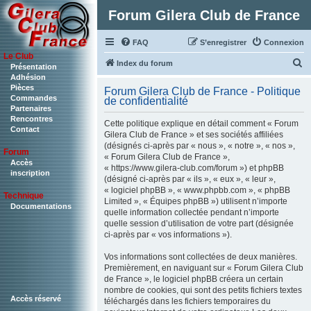
Forum Gilera Club de France
FAQ
S’enregistrer
Connexion
Le Club
R
Index du forum
Présentation
Adhésion
e
Pièces
Forum Gilera Club de France - Politique
c
Commandes
de confidentialité
Partenaires
h
Rencontres
Cette politique explique en détail comment « Forum
Contact
e
Gilera Club de France » et ses sociétés affiliées
(désignés ci-après par « nous », « notre », « nos »,
r
Forum
« Forum Gilera Club de France »,
c
Accès
« https://www.gilera-club.com/forum ») et phpBB
inscription
(désigné ci-après par « ils », « eux », « leur »,
h
« logiciel phpBB », « www.phpbb.com », « phpBB
Technique
e
Limited », « Équipes phpBB ») utilisent n’importe
Documentations
quelle information collectée pendant n’importe
r
quelle session d’utilisation de votre part (désignée
ci-après par « vos informations »).
Vos informations sont collectées de deux manières.
Premièrement, en naviguant sur « Forum Gilera Club
de France », le logiciel phpBB créera un certain
nombre de cookies, qui sont des petits fichiers textes
Accès réservé
téléchargés dans les fichiers temporaires du