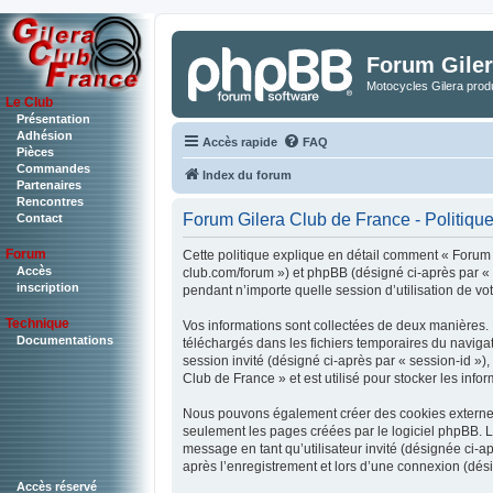
Forum Giler
Motocycles Gilera produ
Le Club
Présentation
Adhésion
Accès rapide
FAQ
Pièces
Commandes
Index du forum
Partenaires
Rencontres
Forum Gilera Club de France - Politique 
Contact
Forum
Cette politique explique en détail comment « Forum G
Accès
club.com/forum ») et phpBB (désigné ci-après par « i
inscription
pendant n’importe quelle session d’utilisation de vot
Technique
Vos informations sont collectées de deux manières. 
Documentations
téléchargés dans les fichiers temporaires du navigate
session invité (désigné ci-après par « session-id »
Club de France » et est utilisé pour stocker les info
Nous pouvons également créer des cookies externes 
seulement les pages créées par le logiciel phpBB. La
message en tant qu’utilisateur invité (désignée ci-
après l’enregistrement et lors d’une connexion (dés
Accès réservé