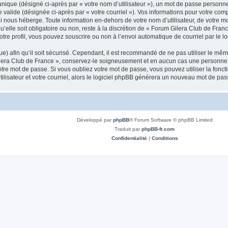
nique (désigné ci-après par « votre nom d’utilisateur »), un mot de passe personnel
 valide (désignée ci-après par « votre courriel »). Vos informations pour votre com
 nous héberge. Toute information en-dehors de votre nom d’utilisateur, de votre mo
’elle soit obligatoire ou non, reste à la discrétion de « Forum Gilera Club de Franc
re profil, vous pouvez souscrire ou non à l’envoi automatique de courriel par le l
) afin qu’il soit sécurisé. Cependant, il est recommandé de ne pas utiliser le même
ilera Club de France », conservez-le soigneusement et en aucun cas une personne 
re mot de passe. Si vous oubliez votre mot de passe, vous pouvez utiliser la fonct
lisateur et votre courriel, alors le logiciel phpBB générera un nouveau mot de pa
Développé par
phpBB
® Forum Software © phpBB Limited
Traduit par
phpBB-fr.com
Confidentialité
|
Conditions