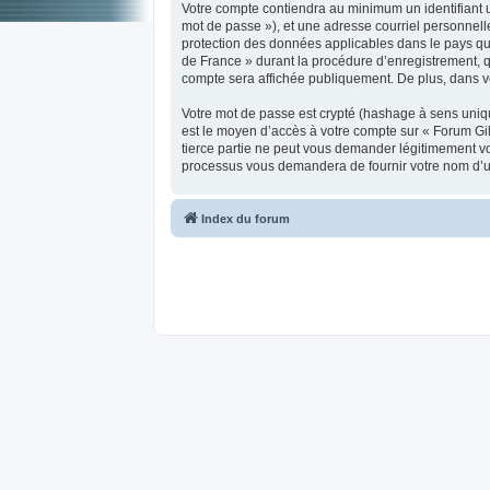
Votre compte contiendra au minimum un identifiant u
mot de passe »), et une adresse courriel personnelle
protection des données applicables dans le pays qui
de France » durant la procédure d’enregistrement, qu
compte sera affichée publiquement. De plus, dans vot
Votre mot de passe est crypté (hashage à sens unique
est le moyen d’accès à votre compte sur « Forum G
tierce partie ne peut vous demander légitimement vot
processus vous demandera de fournir votre nom d’uti
Index du forum