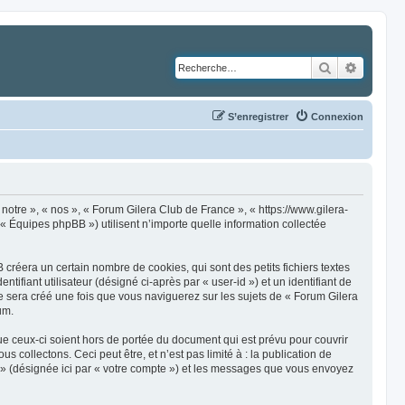
Rechercher
Recher
S’enregistrer
Connexion
notre », « nos », « Forum Gilera Club de France », « https://www.gilera-
« Équipes phpBB ») utilisent n’importe quelle information collectée
créera un certain nombre de cookies, qui sont des petits fichiers textes
ifiant utilisateur (désigné ci-après par « user-id ») et un identifiant de
e sera créé une fois que vous naviguerez sur les sujets de « Forum Gilera
um.
e ceux-ci soient hors de portée du document qui est prévu pour couvrir
ollectons. Ceci peut être, et n’est pas limité à : la publication de
e » (désignée ici par « votre compte ») et les messages que vous envoyez