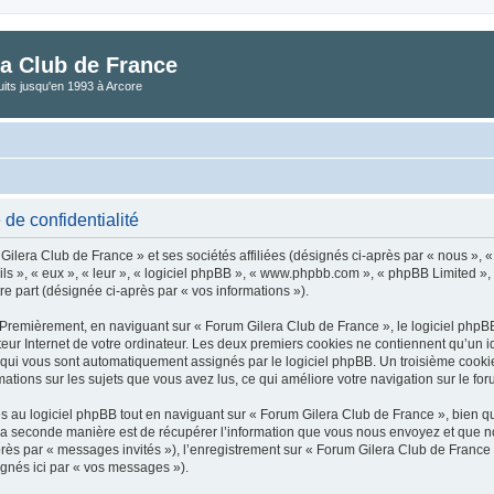
a Club de France
its jusqu'en 1993 à Arcore
de confidentialité
ilera Club de France » et ses sociétés affiliées (désignés ci-après par « nous », « 
ls », « eux », « leur », « logiciel phpBB », « www.phpbb.com », « phpBB Limited », 
re part (désignée ci-après par « vos informations »).
Premièrement, en naviguant sur « Forum Gilera Club de France », le logiciel phpBB 
ur Internet de votre ordinateur. Les deux premiers cookies ne contiennent qu’un ident
), qui vous sont automatiquement assignés par le logiciel phpBB. Un troisième cooki
rmations sur les sujets que vous avez lus, ce qui améliore votre navigation sur le for
au logiciel phpBB tout en naviguant sur « Forum Gilera Club de France », bien qu
 seconde manière est de récupérer l’information que vous nous envoyez et que nous c
après par « messages invités »), l’enregistrement sur « Forum Gilera Club de Franc
ignés ici par « vos messages »).