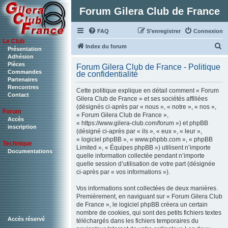
Forum Gilera Club de France
FAQ
S’enregistrer
Connexion
Le Club
R
Index du forum
Présentation
Adhésion
e
Pièces
Forum Gilera Club de France - Politique
c
Commandes
de confidentialité
Partenaires
h
Rencontres
Cette politique explique en détail comment « Forum
Contact
e
Gilera Club de France » et ses sociétés affiliées
(désignés ci-après par « nous », « notre », « nos »,
r
Forum
« Forum Gilera Club de France »,
c
Accès
« https://www.gilera-club.com/forum ») et phpBB
inscription
(désigné ci-après par « ils », « eux », « leur »,
h
« logiciel phpBB », « www.phpbb.com », « phpBB
Technique
e
Limited », « Équipes phpBB ») utilisent n’importe
Documentations
quelle information collectée pendant n’importe
r
quelle session d’utilisation de votre part (désignée
ci-après par « vos informations »).
Vos informations sont collectées de deux manières.
Premièrement, en naviguant sur « Forum Gilera Club
de France », le logiciel phpBB créera un certain
nombre de cookies, qui sont des petits fichiers textes
Accès réservé
téléchargés dans les fichiers temporaires du