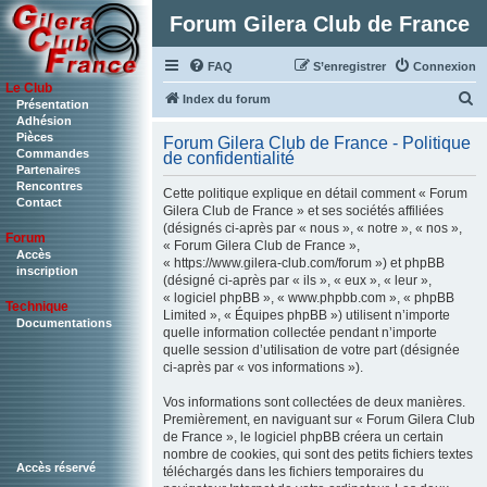
Forum Gilera Club de France
FAQ
S’enregistrer
Connexion
Le Club
R
Index du forum
Présentation
Adhésion
e
Pièces
Forum Gilera Club de France - Politique
c
Commandes
de confidentialité
Partenaires
h
Rencontres
Cette politique explique en détail comment « Forum
Contact
e
Gilera Club de France » et ses sociétés affiliées
(désignés ci-après par « nous », « notre », « nos »,
r
Forum
« Forum Gilera Club de France »,
c
Accès
« https://www.gilera-club.com/forum ») et phpBB
inscription
(désigné ci-après par « ils », « eux », « leur »,
h
« logiciel phpBB », « www.phpbb.com », « phpBB
Technique
e
Limited », « Équipes phpBB ») utilisent n’importe
Documentations
quelle information collectée pendant n’importe
r
quelle session d’utilisation de votre part (désignée
ci-après par « vos informations »).
Vos informations sont collectées de deux manières.
Premièrement, en naviguant sur « Forum Gilera Club
de France », le logiciel phpBB créera un certain
nombre de cookies, qui sont des petits fichiers textes
Accès réservé
téléchargés dans les fichiers temporaires du