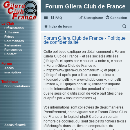
Forum Gilera Club de France
FAQ
S’enregistrer
Connexion
Le Club
R
Index du forum
Présentation
Adhésion
e
Pièces
Forum Gilera Club de France - Politique
c
Commandes
de confidentialité
Partenaires
h
Rencontres
Cette politique explique en détail comment « Forum
Contact
e
Gilera Club de France » et ses sociétés affiliées
(désignés ci-après par « nous », « notre », « nos »,
r
Forum
« Forum Gilera Club de France »,
c
Accès
« https://www.gilera-club.com/forum ») et phpBB
inscription
(désigné ci-après par « ils », « eux », « leur »,
h
« logiciel phpBB », « www.phpbb.com », « phpBB
Technique
e
Limited », « Équipes phpBB ») utilisent n’importe
Documentations
quelle information collectée pendant n’importe
r
quelle session d’utilisation de votre part (désignée
ci-après par « vos informations »).
Vos informations sont collectées de deux manières.
Premièrement, en naviguant sur « Forum Gilera Club
de France », le logiciel phpBB créera un certain
nombre de cookies, qui sont des petits fichiers textes
Accès réservé
téléchargés dans les fichiers temporaires du