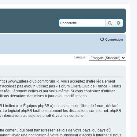
Rechercher
Recher
Connexion
Langue :
https://www.gilera-club.com/forum »), vous acceptez d’être légalement
 n’accédez pas et/ou n’utilisez pas « Forum Gilera Club de France ». Nous
ier régulièrement celles-ci par vous-même. Si vous continuez d’utiliser
ions découlant des mises à jour et/ou modifications.
 Limited », « Équipes phpBB ») qui est un script libre de forum, déclaré
m
. Le logiciel phpBB facilite seulement les discussions sur Internet. phpBB
nformations au sujet de phpBB, veuillez consulter :
re contenu qui peut transgresser les lois de votre pays, du pays où
ent, avec une notification à votre fournisseur d’accès à Internet si nous