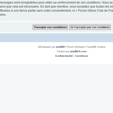
 messages sont enregistrées pour aider au renforcement de ces conditions. Vous a
imons que cela est nécessaire. En tant que membre, vous acceptez que toutes les i
iffusées à une tierce partie sans votre consentement, ni « Forum Gilera Club de 
nées.
Développé par
phpBB
® Forum Software © phpBB Limited
Traduit par
phpBB-fr.com
Confidentialité
|
Conditions