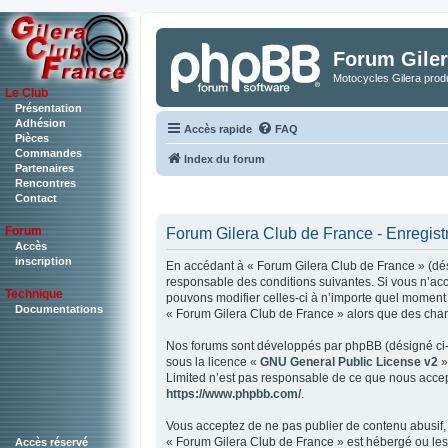
Forum Giler
Motocycles Gilera produ
Le Club
Présentation
Adhésion
Accès rapide
FAQ
Pièces
Commandes
Index du forum
Partenaires
Rencontres
Contact
Forum
Forum Gilera Club de France - Enregis
Accès
inscription
En accédant à « Forum Gilera Club de France » (dési
responsable des conditions suivantes. Si vous n’acc
Technique
pouvons modifier celles-ci à n’importe quel moment e
Documentations
« Forum Gilera Club de France » alors que des chan
Nos forums sont développés par phpBB (désigné ci-ap
sous la licence «
GNU General Public License v2
»
Limited n’est pas responsable de ce que nous accep
https://www.phpbb.com/
.
Vous acceptez de ne pas publier de contenu abusif, 
« Forum Gilera Club de France » est hébergé ou les 
Accès réservé