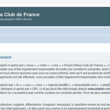
a Club de France
its jusqu'en 1993 à Arcore
trement
gné ci-après par « nous », « notre », « nos », « Forum Gilera Club de France », « 
eptez pas d’être légalement responsable de toutes les conditions suivantes, alors
t nous ferons tout pour que vous en soyez informé, bien qu’il soit prudent de vérif
gements ont été effectués, vous acceptez d’être légalement responsable des condit
rès par « ils », « eux », « leur », « logiciel phpBB », « www.phpbb.com », « phpBB
 (désigné ci-après par « GPL ») et qui peut être téléchargé depuis
www.phpbb.co
tons ou n’acceptons pas comme contenu ou conduite permis. Pour de plus amples i
obscène, vulgaire, diffamatoire, choquant, menaçant, à caractère sexuel ou tout aut
lois internationales. Le faire peut vous mener à un bannissement immédiat et perman