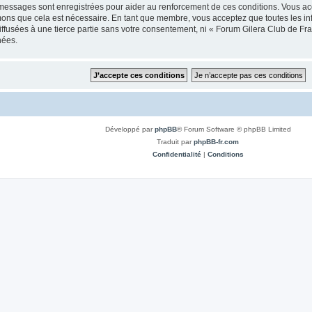
 messages sont enregistrées pour aider au renforcement de ces conditions. Vous a
imons que cela est nécessaire. En tant que membre, vous acceptez que toutes les i
iffusées à une tierce partie sans votre consentement, ni « Forum Gilera Club de 
nées.
Développé par
phpBB
® Forum Software © phpBB Limited
Traduit par
phpBB-fr.com
Confidentialité
|
Conditions