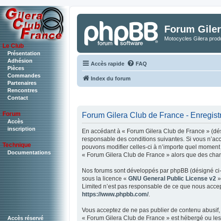
Forum Giler
Motocycles Gilera produ
Le Club
Présentation
Adhésion
Accès rapide
FAQ
Pièces
Commandes
Index du forum
Partenaires
Rencontres
Contact
Forum
Forum Gilera Club de France - Enregis
Accès
inscription
En accédant à « Forum Gilera Club de France » (dési
responsable des conditions suivantes. Si vous n’acc
Technique
pouvons modifier celles-ci à n’importe quel moment e
Documentations
« Forum Gilera Club de France » alors que des chan
Nos forums sont développés par phpBB (désigné ci-ap
sous la licence «
GNU General Public License v2
»
Limited n’est pas responsable de ce que nous accep
https://www.phpbb.com/
.
Vous acceptez de ne pas publier de contenu abusif, 
« Forum Gilera Club de France » est hébergé ou les 
Accès réservé