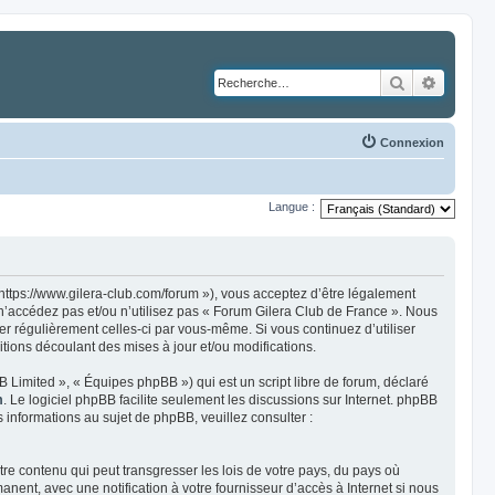
Rechercher
Recher
Connexion
Langue :
https://www.gilera-club.com/forum »), vous acceptez d’être légalement
 n’accédez pas et/ou n’utilisez pas « Forum Gilera Club de France ». Nous
ier régulièrement celles-ci par vous-même. Si vous continuez d’utiliser
ions découlant des mises à jour et/ou modifications.
 Limited », « Équipes phpBB ») qui est un script libre de forum, déclaré
m
. Le logiciel phpBB facilite seulement les discussions sur Internet. phpBB
nformations au sujet de phpBB, veuillez consulter :
re contenu qui peut transgresser les lois de votre pays, du pays où
ent, avec une notification à votre fournisseur d’accès à Internet si nous