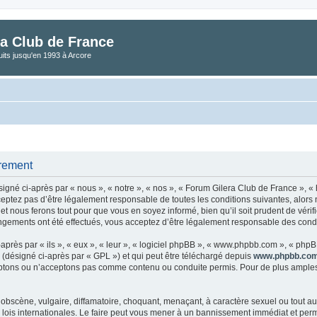
a Club de France
its jusqu'en 1993 à Arcore
trement
gné ci-après par « nous », « notre », « nos », « Forum Gilera Club de France », « 
eptez pas d’être légalement responsable de toutes les conditions suivantes, alors
t nous ferons tout pour que vous en soyez informé, bien qu’il soit prudent de vérif
gements ont été effectués, vous acceptez d’être légalement responsable des condit
rès par « ils », « eux », « leur », « logiciel phpBB », « www.phpbb.com », « phpBB
 (désigné ci-après par « GPL ») et qui peut être téléchargé depuis
www.phpbb.co
tons ou n’acceptons pas comme contenu ou conduite permis. Pour de plus amples i
obscène, vulgaire, diffamatoire, choquant, menaçant, à caractère sexuel ou tout aut
lois internationales. Le faire peut vous mener à un bannissement immédiat et perman