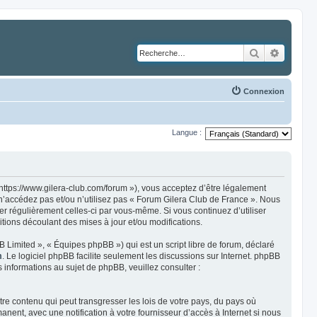
Rechercher
Recher
Connexion
Langue :
https://www.gilera-club.com/forum »), vous acceptez d’être légalement
 n’accédez pas et/ou n’utilisez pas « Forum Gilera Club de France ». Nous
ier régulièrement celles-ci par vous-même. Si vous continuez d’utiliser
ions découlant des mises à jour et/ou modifications.
 Limited », « Équipes phpBB ») qui est un script libre de forum, déclaré
m
. Le logiciel phpBB facilite seulement les discussions sur Internet. phpBB
nformations au sujet de phpBB, veuillez consulter :
re contenu qui peut transgresser les lois de votre pays, du pays où
ent, avec une notification à votre fournisseur d’accès à Internet si nous