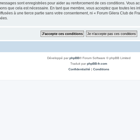
 messages sont enregistrées pour aider au renforcement de ces conditions. Vous a
imons que cela est nécessaire. En tant que membre, vous acceptez que toutes les i
iffusées à une tierce partie sans votre consentement, ni « Forum Gilera Club de 
nées.
Développé par
phpBB
® Forum Software © phpBB Limited
Traduit par
phpBB-fr.com
Confidentialité
|
Conditions