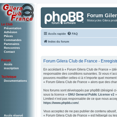
Forum Giler
Motocycles Gilera produ
Le Club
Présentation
Adhésion
Accès rapide
FAQ
Pièces
Commandes
Index du forum
Partenaires
Rencontres
Contact
Forum
Forum Gilera Club de France - Enregis
Accès
inscription
En accédant à « Forum Gilera Club de France » (dési
responsable des conditions suivantes. Si vous n’acc
Technique
pouvons modifier celles-ci à n’importe quel moment e
Documentations
« Forum Gilera Club de France » alors que des chan
Nos forums sont développés par phpBB (désigné ci-ap
sous la licence «
GNU General Public License v2
»
Limited n’est pas responsable de ce que nous accep
https://www.phpbb.com/
.
Vous acceptez de ne pas publier de contenu abusif, 
« Forum Gilera Club de France » est hébergé ou les 
Accès réservé