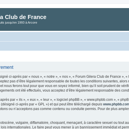
a Club de France
its jusqu'en 1993 à Arcore
trement
gné ci-après par « nous », « notre », « nos », « Forum Gilera Club de France », « 
eptez pas d’être légalement responsable de toutes les conditions suivantes, alors
t nous ferons tout pour que vous en soyez informé, bien qu’il soit prudent de vérif
gements ont été effectués, vous acceptez d’être légalement responsable des condit
rès par « ils », « eux », « leur », « logiciel phpBB », « www.phpbb.com », « phpBB
 (désigné ci-après par « GPL ») et qui peut être téléchargé depuis
www.phpbb.co
tons ou n’acceptons pas comme contenu ou conduite permis. Pour de plus amples i
obscène, vulgaire, diffamatoire, choquant, menaçant, à caractère sexuel ou tout aut
lois internationales. Le faire peut vous mener à un bannissement immédiat et perman