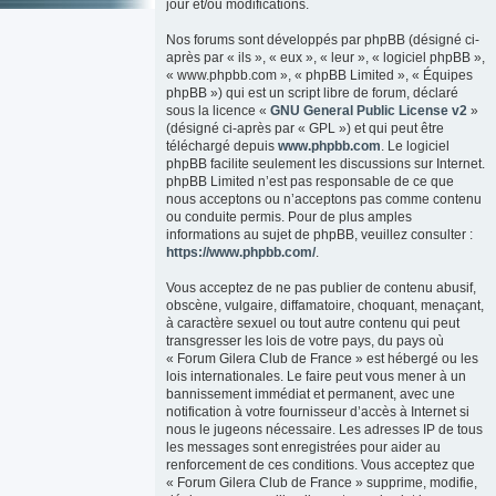
jour et/ou modifications.
Nos forums sont développés par phpBB (désigné ci-
après par « ils », « eux », « leur », « logiciel phpBB »,
« www.phpbb.com », « phpBB Limited », « Équipes
phpBB ») qui est un script libre de forum, déclaré
sous la licence «
GNU General Public License v2
»
(désigné ci-après par « GPL ») et qui peut être
téléchargé depuis
www.phpbb.com
. Le logiciel
phpBB facilite seulement les discussions sur Internet.
phpBB Limited n’est pas responsable de ce que
nous acceptons ou n’acceptons pas comme contenu
ou conduite permis. Pour de plus amples
informations au sujet de phpBB, veuillez consulter :
https://www.phpbb.com/
.
Vous acceptez de ne pas publier de contenu abusif,
obscène, vulgaire, diffamatoire, choquant, menaçant,
à caractère sexuel ou tout autre contenu qui peut
transgresser les lois de votre pays, du pays où
« Forum Gilera Club de France » est hébergé ou les
lois internationales. Le faire peut vous mener à un
bannissement immédiat et permanent, avec une
notification à votre fournisseur d’accès à Internet si
nous le jugeons nécessaire. Les adresses IP de tous
les messages sont enregistrées pour aider au
renforcement de ces conditions. Vous acceptez que
« Forum Gilera Club de France » supprime, modifie,