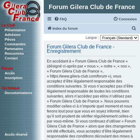
Forum Gilera Club de France
FAQ
Connexion
Le Club
R
Index du forum
Présentation
Adhésion
e
Langue :
Pièces
c
Commandes
Forum Gilera Club de France -
Partenaires
Enregistrement
h
Rencontres
Contact
e
En accédant à « Forum Gilera Club de France »
r
(désigné ci-après par « nous », « notre », « nos »,
Forum
« Forum Gilera Club de France »,
c
Accès
« https://www.gilera-club.com/forum »), vous
inscription
h
acceptez d’être légalement responsable des
conditions suivantes. Si vous n’acceptez pas d’être
Technique
e
légalement responsable de toutes les conditions
Documentations
r
suivantes, alors n’accédez pas et/ou n’utilisez pas
« Forum Gilera Club de France ». Nous pouvons
modifier celles-ci à n’importe quel moment et nous
ferons tout pour que vous en soyez informé, bien
qu’il soit prudent de vérifier régulièrement celles-ci
par vous-même. Si vous continuez d’utiliser « Forum
Gilera Club de France » alors que des changements
ont été effectués, vous acceptez d’être légalement
Accès réservé
responsable des conditions découlant des mises à