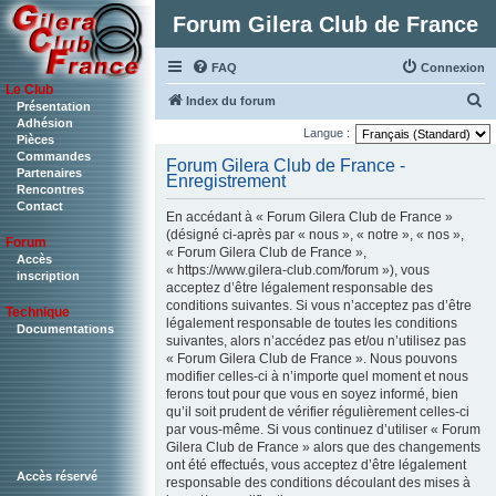
Forum Gilera Club de France
FAQ
Connexion
Le Club
R
Index du forum
Présentation
Adhésion
e
Langue :
Pièces
c
Commandes
Forum Gilera Club de France -
Partenaires
Enregistrement
h
Rencontres
Contact
e
En accédant à « Forum Gilera Club de France »
r
(désigné ci-après par « nous », « notre », « nos »,
Forum
« Forum Gilera Club de France »,
c
Accès
« https://www.gilera-club.com/forum »), vous
inscription
h
acceptez d’être légalement responsable des
conditions suivantes. Si vous n’acceptez pas d’être
Technique
e
légalement responsable de toutes les conditions
Documentations
r
suivantes, alors n’accédez pas et/ou n’utilisez pas
« Forum Gilera Club de France ». Nous pouvons
modifier celles-ci à n’importe quel moment et nous
ferons tout pour que vous en soyez informé, bien
qu’il soit prudent de vérifier régulièrement celles-ci
par vous-même. Si vous continuez d’utiliser « Forum
Gilera Club de France » alors que des changements
ont été effectués, vous acceptez d’être légalement
Accès réservé
responsable des conditions découlant des mises à