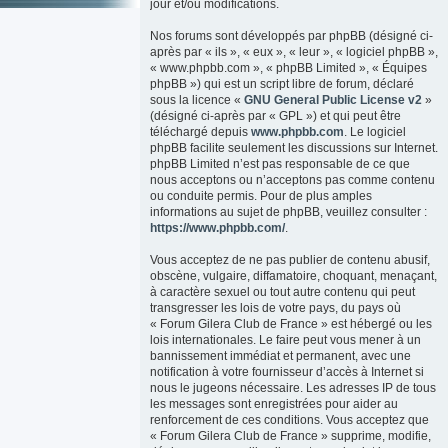
jour et/ou modifications.
Nos forums sont développés par phpBB (désigné ci-
après par « ils », « eux », « leur », « logiciel phpBB »,
« www.phpbb.com », « phpBB Limited », « Équipes
phpBB ») qui est un script libre de forum, déclaré
sous la licence «
GNU General Public License v2
»
(désigné ci-après par « GPL ») et qui peut être
téléchargé depuis
www.phpbb.com
. Le logiciel
phpBB facilite seulement les discussions sur Internet.
phpBB Limited n’est pas responsable de ce que
nous acceptons ou n’acceptons pas comme contenu
ou conduite permis. Pour de plus amples
informations au sujet de phpBB, veuillez consulter :
https://www.phpbb.com/
.
Vous acceptez de ne pas publier de contenu abusif,
obscène, vulgaire, diffamatoire, choquant, menaçant,
à caractère sexuel ou tout autre contenu qui peut
transgresser les lois de votre pays, du pays où
« Forum Gilera Club de France » est hébergé ou les
lois internationales. Le faire peut vous mener à un
bannissement immédiat et permanent, avec une
notification à votre fournisseur d’accès à Internet si
nous le jugeons nécessaire. Les adresses IP de tous
les messages sont enregistrées pour aider au
renforcement de ces conditions. Vous acceptez que
« Forum Gilera Club de France » supprime, modifie,