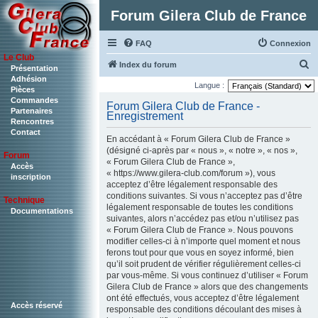
Forum Gilera Club de France
FAQ
Connexion
Le Club
R
Index du forum
Présentation
Adhésion
e
Langue :
Pièces
c
Commandes
Forum Gilera Club de France -
Partenaires
Enregistrement
h
Rencontres
Contact
e
En accédant à « Forum Gilera Club de France »
r
(désigné ci-après par « nous », « notre », « nos »,
Forum
« Forum Gilera Club de France »,
c
Accès
« https://www.gilera-club.com/forum »), vous
inscription
h
acceptez d’être légalement responsable des
conditions suivantes. Si vous n’acceptez pas d’être
Technique
e
légalement responsable de toutes les conditions
Documentations
r
suivantes, alors n’accédez pas et/ou n’utilisez pas
« Forum Gilera Club de France ». Nous pouvons
modifier celles-ci à n’importe quel moment et nous
ferons tout pour que vous en soyez informé, bien
qu’il soit prudent de vérifier régulièrement celles-ci
par vous-même. Si vous continuez d’utiliser « Forum
Gilera Club de France » alors que des changements
ont été effectués, vous acceptez d’être légalement
Accès réservé
responsable des conditions découlant des mises à