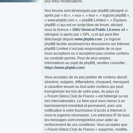
jour et/ou modifications.
Nos forums sont développés par phpBB (désigné ci-
après par « ils », « eux », « leur », « logiciel phpBB »,
« www.phpbb.com », « phpBB Limited », « Équipes
phpBB ») qui est un script libre de forum, déclaré
sous la licence «
GNU General Public License v2
»
(désigné ci-après par « GPL ») et qui peut être
téléchargé depuis
www.phpbb.com
. Le logiciel
phpBB facilite seulement les discussions sur Internet.
phpBB Limited n’est pas responsable de ce que
nous acceptons ou n’acceptons pas comme contenu
ou conduite permis. Pour de plus amples
informations au sujet de phpBB, veuillez consulter :
https://www.phpbb.com/
.
Vous acceptez de ne pas publier de contenu abusif,
obscène, vulgaire, diffamatoire, choquant, menaçant,
à caractère sexuel ou tout autre contenu qui peut
transgresser les lois de votre pays, du pays où
« Forum Gilera Club de France » est hébergé ou les
lois internationales. Le faire peut vous mener à un
bannissement immédiat et permanent, avec une
notification à votre fournisseur d’accès à Internet si
nous le jugeons nécessaire. Les adresses IP de tous
les messages sont enregistrées pour aider au
renforcement de ces conditions. Vous acceptez que
« Forum Gilera Club de France » supprime, modifie,