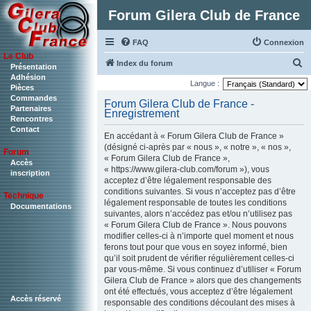
Forum Gilera Club de France
FAQ
Connexion
Le Club
R
Index du forum
Présentation
Adhésion
e
Langue :
Pièces
c
Commandes
Forum Gilera Club de France -
Partenaires
Enregistrement
h
Rencontres
Contact
e
En accédant à « Forum Gilera Club de France »
r
(désigné ci-après par « nous », « notre », « nos »,
Forum
« Forum Gilera Club de France »,
c
Accès
« https://www.gilera-club.com/forum »), vous
inscription
h
acceptez d’être légalement responsable des
conditions suivantes. Si vous n’acceptez pas d’être
Technique
e
légalement responsable de toutes les conditions
Documentations
r
suivantes, alors n’accédez pas et/ou n’utilisez pas
« Forum Gilera Club de France ». Nous pouvons
modifier celles-ci à n’importe quel moment et nous
ferons tout pour que vous en soyez informé, bien
qu’il soit prudent de vérifier régulièrement celles-ci
par vous-même. Si vous continuez d’utiliser « Forum
Gilera Club de France » alors que des changements
ont été effectués, vous acceptez d’être légalement
Accès réservé
responsable des conditions découlant des mises à