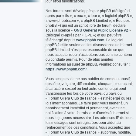
jour et/ou modifications.
Nos forums sont développés par phpBB (désigné ci-
après par « ils », « eux », « leur », « logiciel phpBB »,
« www.phpbb.com », « phpBB Limited », « Équipes
phpBB ») qui est un script libre de forum, déclaré
sous la licence «
GNU General Public License v2
»
(désigné ci-après par « GPL ») et qui peut être
téléchargé depuis
www.phpbb.com
. Le logiciel
phpBB facilite seulement les discussions sur Internet.
phpBB Limited n’est pas responsable de ce que
nous acceptons ou n’acceptons pas comme contenu
ou conduite permis. Pour de plus amples
informations au sujet de phpBB, veuillez consulter :
https://www.phpbb.com/
.
Vous acceptez de ne pas publier de contenu abusif,
obscène, vulgaire, diffamatoire, choquant, menaçant,
à caractère sexuel ou tout autre contenu qui peut
transgresser les lois de votre pays, du pays où
« Forum Gilera Club de France » est hébergé ou les
lois internationales. Le faire peut vous mener à un
bannissement immédiat et permanent, avec une
notification à votre fournisseur d’accès à Internet si
nous le jugeons nécessaire. Les adresses IP de tous
les messages sont enregistrées pour aider au
renforcement de ces conditions. Vous acceptez que
« Forum Gilera Club de France » supprime, modifie,