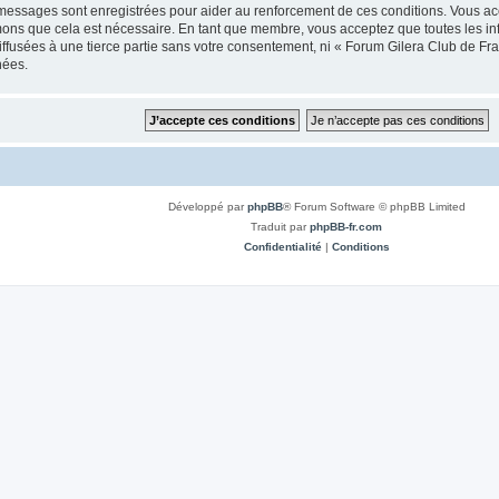
 messages sont enregistrées pour aider au renforcement de ces conditions. Vous a
imons que cela est nécessaire. En tant que membre, vous acceptez que toutes les i
iffusées à une tierce partie sans votre consentement, ni « Forum Gilera Club de 
nées.
Développé par
phpBB
® Forum Software © phpBB Limited
Traduit par
phpBB-fr.com
Confidentialité
|
Conditions