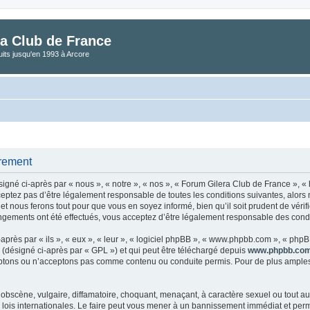
a Club de France
its jusqu'en 1993 à Arcore
trement
gné ci-après par « nous », « notre », « nos », « Forum Gilera Club de France », « 
eptez pas d’être légalement responsable de toutes les conditions suivantes, alors
t nous ferons tout pour que vous en soyez informé, bien qu’il soit prudent de vérif
gements ont été effectués, vous acceptez d’être légalement responsable des condit
rès par « ils », « eux », « leur », « logiciel phpBB », « www.phpbb.com », « phpBB
 (désigné ci-après par « GPL ») et qui peut être téléchargé depuis
www.phpbb.co
tons ou n’acceptons pas comme contenu ou conduite permis. Pour de plus amples i
obscène, vulgaire, diffamatoire, choquant, menaçant, à caractère sexuel ou tout aut
lois internationales. Le faire peut vous mener à un bannissement immédiat et perman