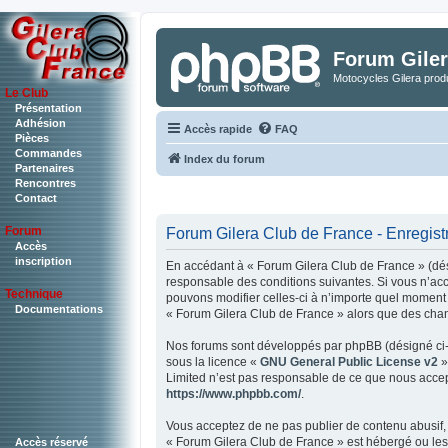
Forum Giler
Motocycles Gilera produ
Le Club
Présentation
Adhésion
Accès rapide
FAQ
Pièces
Commandes
Index du forum
Partenaires
Rencontres
Contact
Forum
Forum Gilera Club de France - Enregis
Accès
inscription
En accédant à « Forum Gilera Club de France » (dési
responsable des conditions suivantes. Si vous n’acc
Technique
pouvons modifier celles-ci à n’importe quel moment e
Documentations
« Forum Gilera Club de France » alors que des chan
Nos forums sont développés par phpBB (désigné ci-ap
sous la licence «
GNU General Public License v2
»
Limited n’est pas responsable de ce que nous accep
https://www.phpbb.com/
.
Vous acceptez de ne pas publier de contenu abusif, 
« Forum Gilera Club de France » est hébergé ou les 
Accès réservé