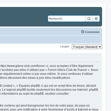
Rechercher
Recher
Connexion
Langue :
https://www.gilera-club.com/forum »), vous acceptez d’être légalement
 n’accédez pas et/ou n’utilisez pas « Forum Gilera Club de France ». Nous
ier régulièrement celles-ci par vous-même. Si vous continuez d’utiliser
ions découlant des mises à jour et/ou modifications.
 Limited », « Équipes phpBB ») qui est un script libre de forum, déclaré
m
. Le logiciel phpBB facilite seulement les discussions sur Internet. phpBB
nformations au sujet de phpBB, veuillez consulter :
re contenu qui peut transgresser les lois de votre pays, du pays où
ent, avec une notification à votre fournisseur d’accès à Internet si nous