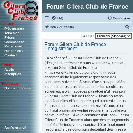
Forum Gilera Club de France
FAQ
Connexion
Le Club
R
Index du forum
Présentation
Adhésion
e
Langue :
Pièces
c
Commandes
Forum Gilera Club de France -
Partenaires
Enregistrement
h
Rencontres
Contact
e
En accédant à « Forum Gilera Club de France »
r
(désigné ci-après par « nous », « notre », « nos »,
Forum
« Forum Gilera Club de France »,
c
Accès
« https://www.gilera-club.com/forum »), vous
inscription
h
acceptez d’être légalement responsable des
conditions suivantes. Si vous n’acceptez pas d’être
Technique
e
légalement responsable de toutes les conditions
Documentations
r
suivantes, alors n’accédez pas et/ou n’utilisez pas
« Forum Gilera Club de France ». Nous pouvons
modifier celles-ci à n’importe quel moment et nous
ferons tout pour que vous en soyez informé, bien
qu’il soit prudent de vérifier régulièrement celles-ci
par vous-même. Si vous continuez d’utiliser « Forum
Gilera Club de France » alors que des changements
ont été effectués, vous acceptez d’être légalement
Accès réservé
responsable des conditions découlant des mises à