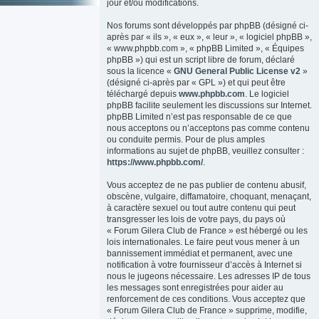
jour et/ou modifications.
Nos forums sont développés par phpBB (désigné ci-
après par « ils », « eux », « leur », « logiciel phpBB »,
« www.phpbb.com », « phpBB Limited », « Équipes
phpBB ») qui est un script libre de forum, déclaré
sous la licence «
GNU General Public License v2
»
(désigné ci-après par « GPL ») et qui peut être
téléchargé depuis
www.phpbb.com
. Le logiciel
phpBB facilite seulement les discussions sur Internet.
phpBB Limited n’est pas responsable de ce que
nous acceptons ou n’acceptons pas comme contenu
ou conduite permis. Pour de plus amples
informations au sujet de phpBB, veuillez consulter :
https://www.phpbb.com/
.
Vous acceptez de ne pas publier de contenu abusif,
obscène, vulgaire, diffamatoire, choquant, menaçant,
à caractère sexuel ou tout autre contenu qui peut
transgresser les lois de votre pays, du pays où
« Forum Gilera Club de France » est hébergé ou les
lois internationales. Le faire peut vous mener à un
bannissement immédiat et permanent, avec une
notification à votre fournisseur d’accès à Internet si
nous le jugeons nécessaire. Les adresses IP de tous
les messages sont enregistrées pour aider au
renforcement de ces conditions. Vous acceptez que
« Forum Gilera Club de France » supprime, modifie,