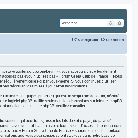
Rechercher
Recher
S’enregistrer
Connexion
https://www.gilera-club.com/forum »), vous acceptez d’être légalement
 n’accédez pas et/ou n’utilisez pas « Forum Gilera Club de France ». Nous
ier régulièrement celles-ci par vous-même. Si vous continuez d’utiliser
ions découlant des mises à jour et/ou modifications.
 Limited », « Équipes phpBB ») qui est un script libre de forum, déclaré
m
. Le logiciel phpBB facilite seulement les discussions sur Internet. phpBB
nformations au sujet de phpBB, veuillez consulter :
re contenu qui peut transgresser les lois de votre pays, du pays où
ent, avec une notification à votre fournisseur d’accès à Internet si nous
cceptez que « Forum Gilera Club de France » supprime, modifie, déplace
nformations que vous avez saisies soient stockées dans notre base de