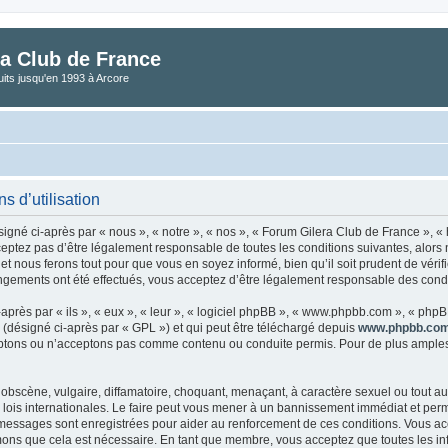
a Club de France
its jusqu'en 1993 à Arcore
s d’utilisation
gné ci-après par « nous », « notre », « nos », « Forum Gilera Club de France », « 
eptez pas d’être légalement responsable de toutes les conditions suivantes, alors
t nous ferons tout pour que vous en soyez informé, bien qu’il soit prudent de vérif
gements ont été effectués, vous acceptez d’être légalement responsable des condit
rès par « ils », « eux », « leur », « logiciel phpBB », « www.phpbb.com », « phpBB
 (désigné ci-après par « GPL ») et qui peut être téléchargé depuis
www.phpbb.co
tons ou n’acceptons pas comme contenu ou conduite permis. Pour de plus amples i
obscène, vulgaire, diffamatoire, choquant, menaçant, à caractère sexuel ou tout aut
lois internationales. Le faire peut vous mener à un bannissement immédiat et perman
 messages sont enregistrées pour aider au renforcement de ces conditions. Vous a
imons que cela est nécessaire. En tant que membre, vous acceptez que toutes les i