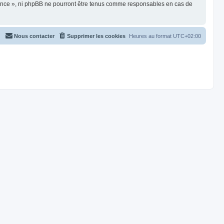
France », ni phpBB ne pourront être tenus comme responsables en cas de
Nous contacter
Supprimer les cookies
Heures au format
UTC+02:00