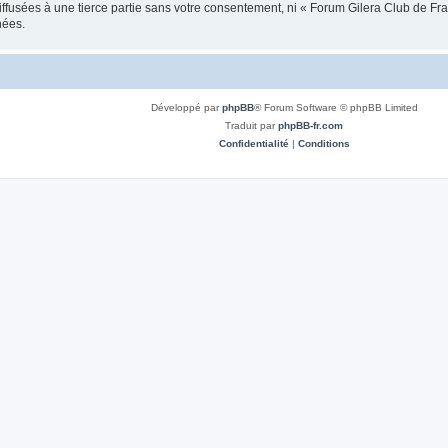
iffusées à une tierce partie sans votre consentement, ni « Forum Gilera Club de 
nées.
Développé par
phpBB
® Forum Software © phpBB Limited
Traduit par
phpBB-fr.com
Confidentialité
|
Conditions