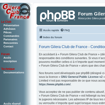
Forum Giler
Motocycles Gilera produ
Le Club
Présentation
Adhésion
Accès rapide
FAQ
Pièces
Commandes
Index du forum
Partenaires
Rencontres
Forum Gilera Club de France - Condition
Contact
Forum
En accédant à « Forum Gilera Club de France » (dési
Accès
responsable des conditions suivantes. Si vous n’acc
inscription
pouvons modifier celles-ci à n’importe quel moment e
« Forum Gilera Club de France » alors que des chan
Technique
Documentations
Nos forums sont développés par phpBB (désigné ci-ap
sous la licence «
GNU General Public License v2
»
Limited n’est pas responsable de ce que nous accep
https://www.phpbb.com/
.
Vous acceptez de ne pas publier de contenu abusif, 
« Forum Gilera Club de France » est hébergé ou les 
le jugeons nécessaire. Les adresses IP de tous les
ou verrouille n’importe quel sujet lorsque nous est
Accès réservé