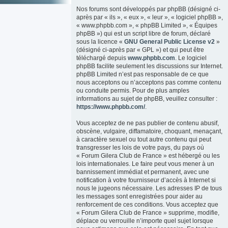
Nos forums sont développés par phpBB (désigné ci-
après par « ils », « eux », « leur », « logiciel phpBB »,
« www.phpbb.com », « phpBB Limited », « Équipes
phpBB ») qui est un script libre de forum, déclaré
sous la licence «
GNU General Public License v2
»
(désigné ci-après par « GPL ») et qui peut être
téléchargé depuis
www.phpbb.com
. Le logiciel
phpBB facilite seulement les discussions sur Internet.
phpBB Limited n’est pas responsable de ce que
nous acceptons ou n’acceptons pas comme contenu
ou conduite permis. Pour de plus amples
informations au sujet de phpBB, veuillez consulter :
https://www.phpbb.com/
.
Vous acceptez de ne pas publier de contenu abusif,
obscène, vulgaire, diffamatoire, choquant, menaçant,
à caractère sexuel ou tout autre contenu qui peut
transgresser les lois de votre pays, du pays où
« Forum Gilera Club de France » est hébergé ou les
lois internationales. Le faire peut vous mener à un
bannissement immédiat et permanent, avec une
notification à votre fournisseur d’accès à Internet si
nous le jugeons nécessaire. Les adresses IP de tous
les messages sont enregistrées pour aider au
renforcement de ces conditions. Vous acceptez que
« Forum Gilera Club de France » supprime, modifie,
déplace ou verrouille n’importe quel sujet lorsque