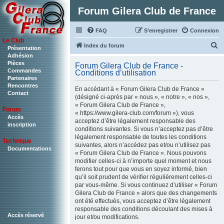
Forum Gilera Club de France
FAQ
S’enregistrer
Connexion
Le Club
R
Index du forum
Présentation
Adhésion
e
Pièces
Forum Gilera Club de France -
c
Commandes
Conditions d’utilisation
Partenaires
h
Rencontres
En accédant à « Forum Gilera Club de France »
Contact
e
(désigné ci-après par « nous », « notre », « nos »,
« Forum Gilera Club de France »,
r
Forum
« https://www.gilera-club.com/forum »), vous
c
Accès
acceptez d’être légalement responsable des
inscription
conditions suivantes. Si vous n’acceptez pas d’être
h
légalement responsable de toutes les conditions
Technique
e
suivantes, alors n’accédez pas et/ou n’utilisez pas
Documentations
« Forum Gilera Club de France ». Nous pouvons
r
modifier celles-ci à n’importe quel moment et nous
ferons tout pour que vous en soyez informé, bien
qu’il soit prudent de vérifier régulièrement celles-ci
par vous-même. Si vous continuez d’utiliser « Forum
Gilera Club de France » alors que des changements
ont été effectués, vous acceptez d’être légalement
responsable des conditions découlant des mises à
Accès réservé
jour et/ou modifications.