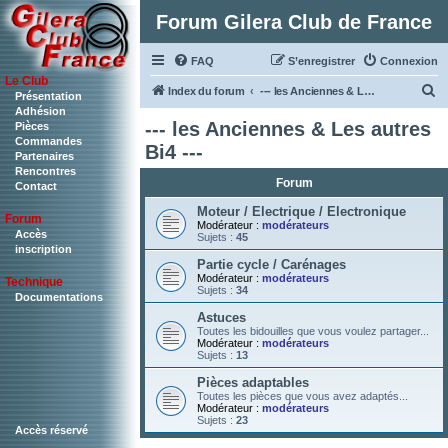
Forum Gilera Club de France
FAQ
S’enregistrer
Connexion
Le Club
R
Index du forum
--- les Anciennes & Les autres Bi4 ---
Présentation
Adhésion
e
--- les Anciennes & Les autres
Pièces
c
Commandes
Bi4 ---
Partenaires
h
Rencontres
Forum
Contact
e
Moteur / Electrique / Electronique
r
Forum
Modérateur :
modérateurs
c
Accès
Sujets :
45
inscription
h
Partie cycle / Carénages
Modérateur :
modérateurs
Technique
e
Sujets :
34
Documentations
r
Astuces
Toutes les bidouilles que vous voulez partager...
Modérateur :
modérateurs
Sujets :
13
Pièces adaptables
Toutes les pièces que vous avez adaptés...
Modérateur :
modérateurs
Sujets :
23
Accès réservé