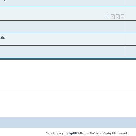
1
2
3
ole
Développé par
phpBB
® Forum Software © phpBB Limited