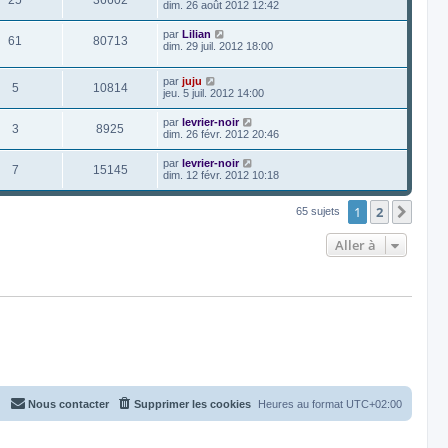
25
36602
dim. 26 août 2012 12:42
par
Lilian
61
80713
dim. 29 juil. 2012 18:00
par
juju
5
10814
jeu. 5 juil. 2012 14:00
par
levrier-noir
3
8925
dim. 26 févr. 2012 20:46
par
levrier-noir
7
15145
dim. 12 févr. 2012 10:18
1
2
Suiv
65 sujets
Aller à
Nous contacter
Supprimer les cookies
Heures au format
UTC+02:00