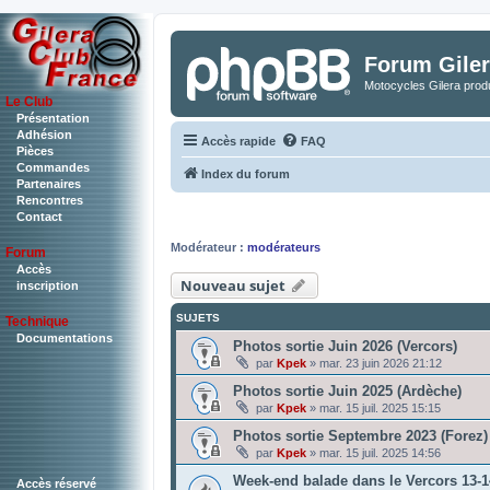
Forum Giler
Motocycles Gilera produ
Le Club
Présentation
Adhésion
Accès rapide
FAQ
Pièces
Commandes
Index du forum
Partenaires
Rencontres
Contact
Modérateur :
modérateurs
Forum
Accès
Nouveau sujet
inscription
SUJETS
Technique
Documentations
Photos sortie Juin 2026 (Vercors)
par
Kpek
»
mar. 23 juin 2026 21:12
Photos sortie Juin 2025 (Ardèche)
par
Kpek
»
mar. 15 juil. 2025 15:15
Photos sortie Septembre 2023 (Forez)
par
Kpek
»
mar. 15 juil. 2025 14:56
Week-end balade dans le Vercors 13-1
Accès réservé