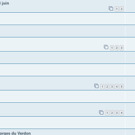
 juin
1
2
1
2
3
1
2
3
4
5
1
2
3
4
Gorges du Verdon