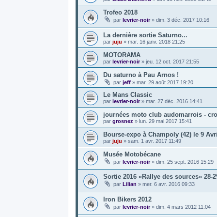
Trofeo 2018
par
levrier-noir
»
dim. 3 déc. 2017 10:16
La dernière sortie Saturno...
par
juju
»
mar. 16 janv. 2018 21:25
MOTORAMA
par
levrier-noir
»
jeu. 12 oct. 2017 21:55
Du saturno à Pau Arnos !
par
jeff
»
mar. 29 août 2017 19:20
Le Mans Classic
par
levrier-noir
»
mar. 27 déc. 2016 14:41
journées moto club audomarrois - cro
par
grosnez
»
lun. 29 mai 2017 15:41
Bourse-expo à Champoly (42) le 9 Avri
par
juju
»
sam. 1 avr. 2017 11:49
Musée Motobécane
par
levrier-noir
»
dim. 25 sept. 2016 15:29
Sortie 2016 «Rallye des sources» 28-
par
Lilian
»
mer. 6 avr. 2016 09:33
Iron Bikers 2012
par
levrier-noir
»
dim. 4 mars 2012 11:04