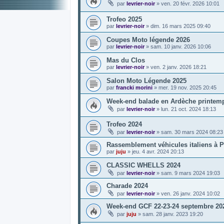
par
levrier-noir
»
ven. 20 févr. 2026 10:01
Trofeo 2025
par
levrier-noir
»
dim. 16 mars 2025 09:40
Coupes Moto légende 2026
par
levrier-noir
»
sam. 10 janv. 2026 10:06
Mas du Clos
par
levrier-noir
»
ven. 2 janv. 2026 18:21
Salon Moto Légende 2025
par
francki morini
»
mer. 19 nov. 2025 20:45
Week-end balade en Ardèche printem
par
levrier-noir
»
lun. 21 oct. 2024 18:13
Trofeo 2024
par
levrier-noir
»
sam. 30 mars 2024 08:23
Rassemblement véhicules italiens à P
par
juju
»
jeu. 4 avr. 2024 20:13
CLASSIC WHELLS 2024
par
levrier-noir
»
sam. 9 mars 2024 19:03
Charade 2024
par
levrier-noir
»
ven. 26 janv. 2024 10:02
Week-end GCF 22-23-24 septembre 20
par
juju
»
sam. 28 janv. 2023 19:20