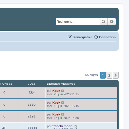
Rechercher
Recher
S’enregistrer
Connexion
1
2
Suiv
65 sujets
ÉPONSES
VUES
DERNIER MESSAGE
par
Kpek
0
384
mar. 23 juin 2026 21:12
par
Kpek
0
2395
mar. 15 juil. 2025 15:15
par
Kpek
0
2191
mar. 15 juil. 2025 14:56
par
francki morini
40
38808