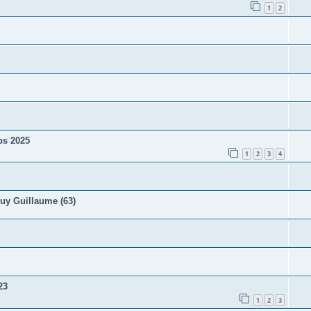
1
2
ps 2025
1
2
3
4
uy Guillaume (63)
23
1
2
3