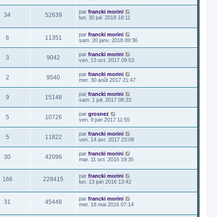
par
francki morini
34
52639
lun. 30 juil. 2018 18:11
par
francki morini
6
11351
sam. 20 janv. 2018 09:36
par
francki morini
3
9042
ven. 13 oct. 2017 09:53
par
francki morini
2
9540
mer. 30 août 2017 21:47
par
francki morini
9
15148
sam. 1 juil. 2017 08:33
par
grosnez
5
10726
ven. 9 juin 2017 11:55
par
francki morini
5
11822
ven. 14 avr. 2017 23:08
par
francki morini
30
42096
mar. 11 oct. 2016 19:35
par
francki morini
166
228415
lun. 13 juin 2016 13:42
par
francki morini
31
45448
mer. 18 mai 2016 07:14