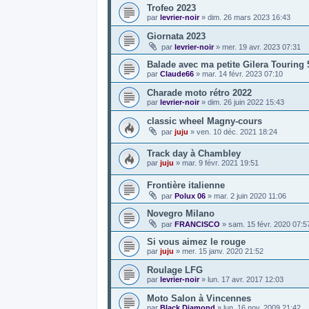
Trofeo 2023
par
levrier-noir
»
dim. 26 mars 2023 16:43
Giornata 2023
par
levrier-noir
»
mer. 19 avr. 2023 07:31
Balade avec ma petite Gilera Touring 
par
Claude66
»
mar. 14 févr. 2023 07:10
Charade moto rétro 2022
par
levrier-noir
»
dim. 26 juin 2022 15:43
classic wheel Magny-cours
par
juju
»
ven. 10 déc. 2021 18:24
Track day à Chambley
par
juju
»
mar. 9 févr. 2021 19:51
Frontière italienne
par
Polux 06
»
mar. 2 juin 2020 11:06
Novegro Milano
par
FRANCISCO
»
sam. 15 févr. 2020 07:5
Si vous aimez le rouge
par
juju
»
mer. 15 janv. 2020 21:52
Roulage LFG
par
levrier-noir
»
lun. 17 avr. 2017 12:03
Moto Salon à Vincennes
par
Black Diamond
»
lun. 16 nov. 2009 21:42