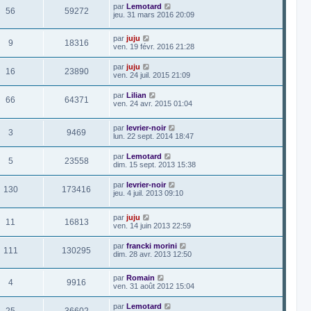
par
Lemotard
56
59272
jeu. 31 mars 2016 20:09
par
juju
9
18316
ven. 19 févr. 2016 21:28
par
juju
16
23890
ven. 24 juil. 2015 21:09
par
Lilian
66
64371
ven. 24 avr. 2015 01:04
par
levrier-noir
3
9469
lun. 22 sept. 2014 18:47
par
Lemotard
5
23558
dim. 15 sept. 2013 15:38
par
levrier-noir
130
173416
jeu. 4 juil. 2013 09:10
par
juju
11
16813
ven. 14 juin 2013 22:59
par
francki morini
111
130295
dim. 28 avr. 2013 12:50
par
Romain
4
9916
ven. 31 août 2012 15:04
par
Lemotard