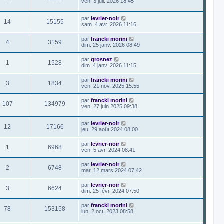
ven. 3 juil. 2026 18:45
par
levrier-noir
14
15155
sam. 4 avr. 2026 11:16
par
francki morini
4
3159
dim. 25 janv. 2026 08:49
par
grosnez
1
1528
dim. 4 janv. 2026 11:15
par
francki morini
3
1834
ven. 21 nov. 2025 15:55
par
francki morini
107
134979
ven. 27 juin 2025 09:38
par
levrier-noir
12
17166
jeu. 29 août 2024 08:00
par
levrier-noir
1
6968
ven. 5 avr. 2024 08:41
par
levrier-noir
2
6748
mar. 12 mars 2024 07:42
par
levrier-noir
3
6624
dim. 25 févr. 2024 07:50
par
francki morini
78
153158
lun. 2 oct. 2023 08:58