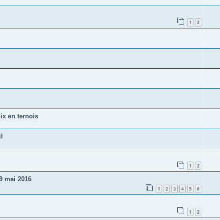
1
2
ix en ternois
l
1
2
29 mai 2016
1
2
3
4
5
6
1
2