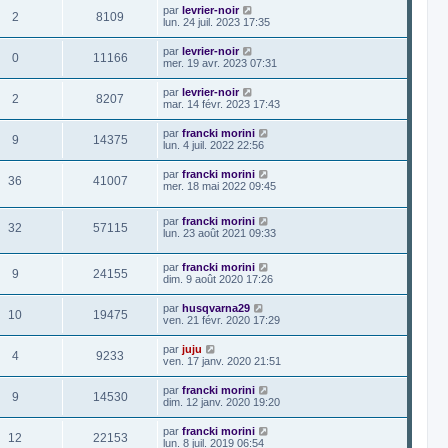
par
levrier-noir
2
8109
lun. 24 juil. 2023 17:35
par
levrier-noir
0
11166
mer. 19 avr. 2023 07:31
par
levrier-noir
2
8207
mar. 14 févr. 2023 17:43
par
francki morini
9
14375
lun. 4 juil. 2022 22:56
par
francki morini
36
41007
mer. 18 mai 2022 09:45
par
francki morini
32
57115
lun. 23 août 2021 09:33
par
francki morini
9
24155
dim. 9 août 2020 17:26
par
husqvarna29
10
19475
ven. 21 févr. 2020 17:29
par
juju
4
9233
ven. 17 janv. 2020 21:51
par
francki morini
9
14530
dim. 12 janv. 2020 19:20
par
francki morini
12
22153
lun. 8 juil. 2019 06:54