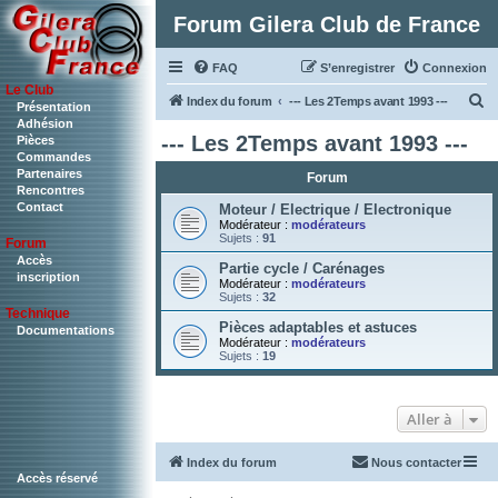
Forum Gilera Club de France
FAQ
S’enregistrer
Connexion
Le Club
R
Index du forum
--- Les 2Temps avant 1993 ---
Présentation
Adhésion
e
--- Les 2Temps avant 1993 ---
Pièces
c
Commandes
Partenaires
Forum
h
Rencontres
Contact
e
Moteur / Electrique / Electronique
Modérateur :
modérateurs
r
Sujets :
91
Forum
c
Accès
Partie cycle / Carénages
inscription
Modérateur :
modérateurs
h
Sujets :
32
Technique
e
Pièces adaptables et astuces
Documentations
r
Modérateur :
modérateurs
Sujets :
19
Aller à
Index du forum
Nous contacter
Accès réservé