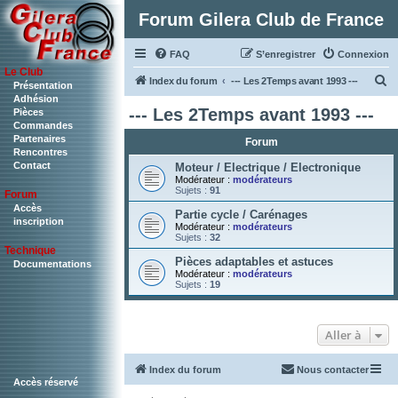
Forum Gilera Club de France
FAQ
S’enregistrer
Connexion
Le Club
R
Index du forum
--- Les 2Temps avant 1993 ---
Présentation
Adhésion
e
--- Les 2Temps avant 1993 ---
Pièces
c
Commandes
Partenaires
Forum
h
Rencontres
Contact
e
Moteur / Electrique / Electronique
Modérateur :
modérateurs
r
Sujets :
91
Forum
c
Accès
Partie cycle / Carénages
inscription
Modérateur :
modérateurs
h
Sujets :
32
Technique
e
Pièces adaptables et astuces
Documentations
r
Modérateur :
modérateurs
Sujets :
19
Aller à
Index du forum
Nous contacter
Accès réservé