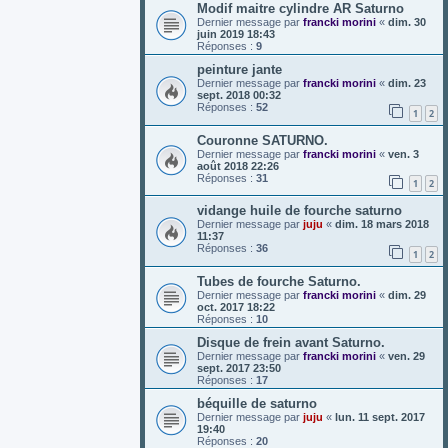
Modif maitre cylindre AR Saturno
Dernier message par
francki morini
«
dim. 30
juin 2019 18:43
Réponses :
9
peinture jante
Dernier message par
francki morini
«
dim. 23
sept. 2018 00:32
Réponses :
52
1
2
Couronne SATURNO.
Dernier message par
francki morini
«
ven. 3
août 2018 22:26
Réponses :
31
1
2
vidange huile de fourche saturno
Dernier message par
juju
«
dim. 18 mars 2018
11:37
Réponses :
36
1
2
Tubes de fourche Saturno.
Dernier message par
francki morini
«
dim. 29
oct. 2017 18:22
Réponses :
10
Disque de frein avant Saturno.
Dernier message par
francki morini
«
ven. 29
sept. 2017 23:50
Réponses :
17
béquille de saturno
Dernier message par
juju
«
lun. 11 sept. 2017
19:40
Réponses :
20