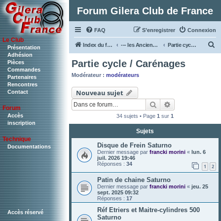
Forum Gilera Club de France
FAQ
S’enregistrer
Connexion
Le Club
R
Index du forum
--- les Anciennes & Les autres Bi4 ---
Partie cycle / Carénages
Présentation
Adhésion
e
Partie cycle / Carénages
Pièces
c
Commandes
Modérateur :
modérateurs
Partenaires
h
Rencontres
Nouveau sujet
Contact
e
Rechercher
Recherche ava
r
Forum
c
Accès
34 sujets • Page
1
sur
1
inscription
h
Sujets
Technique
e
Disque de Frein Saturno
Documentations
r
Dernier message par
francki morini
«
lun. 6
juil. 2026 19:46
Réponses :
34
1
2
Patin de chaine Saturno
Dernier message par
francki morini
«
jeu. 25
sept. 2025 09:32
Réponses :
17
Réf Etriers et Maitre-cylindres 500
Accès réservé
Saturno