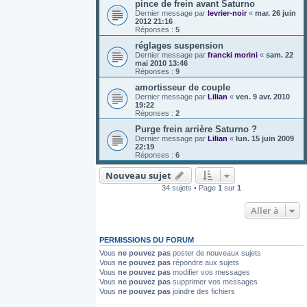
pince de frein avant Saturno
Dernier message par
levrier-noir
«
mar. 26 juin
2012 21:16
Réponses :
5
réglages suspension
Dernier message par
francki morini
«
sam. 22
mai 2010 13:46
Réponses :
9
amortisseur de couple
Dernier message par
Lilian
«
ven. 9 avr. 2010
19:22
Réponses :
2
Purge frein arrière Saturno ?
Dernier message par
Lilian
«
lun. 15 juin 2009
22:19
Réponses :
6
Nouveau sujet
34 sujets • Page
1
sur
1
Aller à
PERMISSIONS DU FORUM
Vous
ne pouvez pas
poster de nouveaux sujets
Vous
ne pouvez pas
répondre aux sujets
Vous
ne pouvez pas
modifier vos messages
Vous
ne pouvez pas
supprimer vos messages
Vous
ne pouvez pas
joindre des fichiers