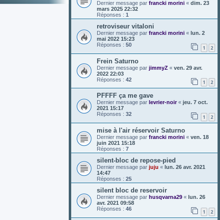
Dernier message par
francki morini
«
dim. 23
mars 2025 22:32
Réponses :
1
retroviseur vitaloni
Dernier message par
francki morini
«
lun. 2
mai 2022 15:23
Réponses :
50
1
2
Frein Saturno
Dernier message par
jimmyZ
«
ven. 29 avr.
2022 22:03
Réponses :
42
1
2
PFFFF ça me gave
Dernier message par
levrier-noir
«
jeu. 7 oct.
2021 15:17
Réponses :
32
1
2
mise à l'air réservoir Saturno
Dernier message par
francki morini
«
ven. 18
juin 2021 15:18
Réponses :
7
silent-bloc de repose-pied
Dernier message par
juju
«
lun. 26 avr. 2021
14:47
Réponses :
25
silent bloc de reservoir
Dernier message par
husqvarna29
«
lun. 26
avr. 2021 09:58
Réponses :
46
1
2