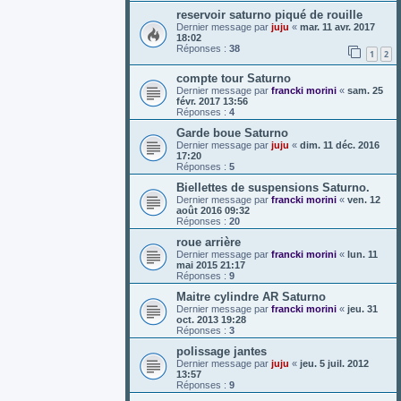
reservoir saturno piqué de rouille
Dernier message par
juju
«
mar. 11 avr. 2017
18:02
Réponses :
38
1
2
compte tour Saturno
Dernier message par
francki morini
«
sam. 25
févr. 2017 13:56
Réponses :
4
Garde boue Saturno
Dernier message par
juju
«
dim. 11 déc. 2016
17:20
Réponses :
5
Biellettes de suspensions Saturno.
Dernier message par
francki morini
«
ven. 12
août 2016 09:32
Réponses :
20
roue arrière
Dernier message par
francki morini
«
lun. 11
mai 2015 21:17
Réponses :
9
Maitre cylindre AR Saturno
Dernier message par
francki morini
«
jeu. 31
oct. 2013 19:28
Réponses :
3
polissage jantes
Dernier message par
juju
«
jeu. 5 juil. 2012
13:57
Réponses :
9