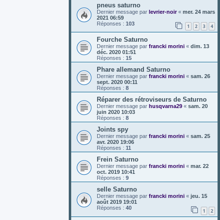
pneus saturno
Dernier message par
levrier-noir
«
mer. 24 mars
2021 06:59
Réponses :
103
1
2
3
4
Fourche Saturno
Dernier message par
francki morini
«
dim. 13
déc. 2020 01:51
Réponses :
15
Phare allemand Saturno
Dernier message par
francki morini
«
sam. 26
sept. 2020 00:11
Réponses :
8
Réparer des rétroviseurs de Saturno
Dernier message par
husqvarna29
«
sam. 20
juin 2020 10:03
Réponses :
8
Joints spy
Dernier message par
francki morini
«
sam. 25
avr. 2020 19:06
Réponses :
11
Frein Saturno
Dernier message par
francki morini
«
mar. 22
oct. 2019 10:41
Réponses :
9
selle Saturno
Dernier message par
francki morini
«
jeu. 15
août 2019 19:01
Réponses :
40
1
2