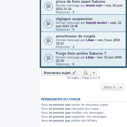
pince de frein avant Saturno
Dernier message par
levrier-noir
«
mar. 26 juin
2012 21:16
Réponses :
5
réglages suspension
Dernier message par
francki morini
«
sam. 22
mai 2010 13:46
Réponses :
9
amortisseur de couple
Dernier message par
Lilian
«
ven. 9 avr. 2010
19:22
Réponses :
2
Purge frein arrière Saturno ?
Dernier message par
Lilian
«
lun. 15 juin 2009
22:19
Réponses :
6
Nouveau sujet
34 sujets • Page
1
sur
1
Aller à
PERMISSIONS DU FORUM
Vous
ne pouvez pas
poster de nouveaux sujets
Vous
ne pouvez pas
répondre aux sujets
Vous
ne pouvez pas
modifier vos messages
Vous
ne pouvez pas
supprimer vos messages
Vous
ne pouvez pas
joindre des fichiers