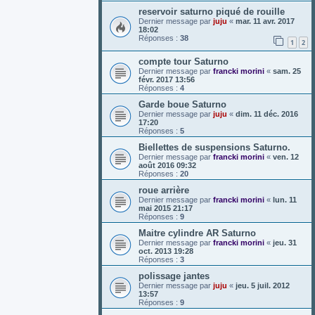
reservoir saturno piqué de rouille
Dernier message par
juju
«
mar. 11 avr. 2017
18:02
Réponses :
38
1
2
compte tour Saturno
Dernier message par
francki morini
«
sam. 25
févr. 2017 13:56
Réponses :
4
Garde boue Saturno
Dernier message par
juju
«
dim. 11 déc. 2016
17:20
Réponses :
5
Biellettes de suspensions Saturno.
Dernier message par
francki morini
«
ven. 12
août 2016 09:32
Réponses :
20
roue arrière
Dernier message par
francki morini
«
lun. 11
mai 2015 21:17
Réponses :
9
Maitre cylindre AR Saturno
Dernier message par
francki morini
«
jeu. 31
oct. 2013 19:28
Réponses :
3
polissage jantes
Dernier message par
juju
«
jeu. 5 juil. 2012
13:57
Réponses :
9