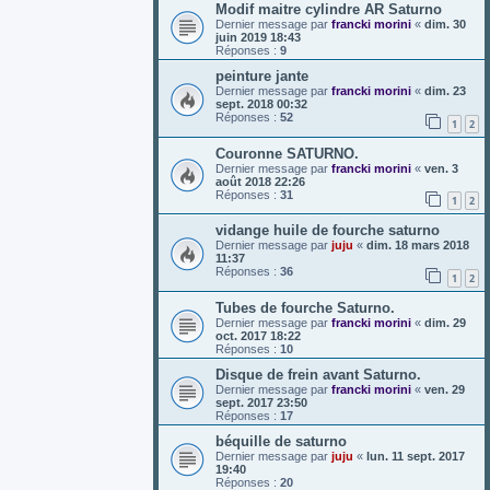
Modif maitre cylindre AR Saturno
Dernier message par
francki morini
«
dim. 30
juin 2019 18:43
Réponses :
9
peinture jante
Dernier message par
francki morini
«
dim. 23
sept. 2018 00:32
Réponses :
52
1
2
Couronne SATURNO.
Dernier message par
francki morini
«
ven. 3
août 2018 22:26
Réponses :
31
1
2
vidange huile de fourche saturno
Dernier message par
juju
«
dim. 18 mars 2018
11:37
Réponses :
36
1
2
Tubes de fourche Saturno.
Dernier message par
francki morini
«
dim. 29
oct. 2017 18:22
Réponses :
10
Disque de frein avant Saturno.
Dernier message par
francki morini
«
ven. 29
sept. 2017 23:50
Réponses :
17
béquille de saturno
Dernier message par
juju
«
lun. 11 sept. 2017
19:40
Réponses :
20