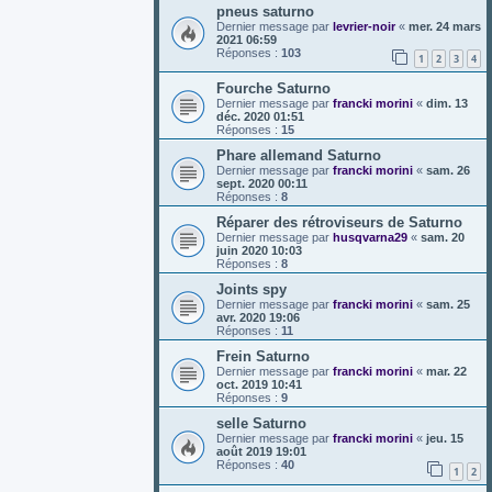
pneus saturno
Dernier message par
levrier-noir
«
mer. 24 mars
2021 06:59
Réponses :
103
1
2
3
4
Fourche Saturno
Dernier message par
francki morini
«
dim. 13
déc. 2020 01:51
Réponses :
15
Phare allemand Saturno
Dernier message par
francki morini
«
sam. 26
sept. 2020 00:11
Réponses :
8
Réparer des rétroviseurs de Saturno
Dernier message par
husqvarna29
«
sam. 20
juin 2020 10:03
Réponses :
8
Joints spy
Dernier message par
francki morini
«
sam. 25
avr. 2020 19:06
Réponses :
11
Frein Saturno
Dernier message par
francki morini
«
mar. 22
oct. 2019 10:41
Réponses :
9
selle Saturno
Dernier message par
francki morini
«
jeu. 15
août 2019 19:01
Réponses :
40
1
2