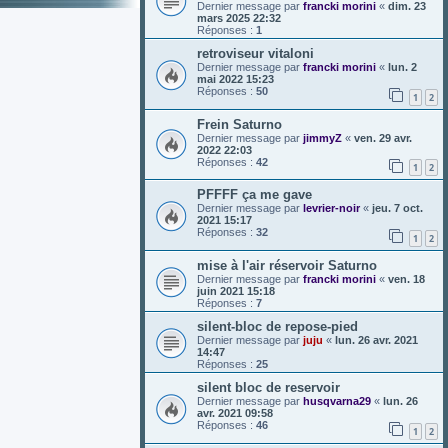
Dernier message par
francki morini
«
dim. 23
mars 2025 22:32
Réponses :
1
retroviseur vitaloni
Dernier message par
francki morini
«
lun. 2
mai 2022 15:23
Réponses :
50
1
2
Frein Saturno
Dernier message par
jimmyZ
«
ven. 29 avr.
2022 22:03
Réponses :
42
1
2
PFFFF ça me gave
Dernier message par
levrier-noir
«
jeu. 7 oct.
2021 15:17
Réponses :
32
1
2
mise à l'air réservoir Saturno
Dernier message par
francki morini
«
ven. 18
juin 2021 15:18
Réponses :
7
silent-bloc de repose-pied
Dernier message par
juju
«
lun. 26 avr. 2021
14:47
Réponses :
25
silent bloc de reservoir
Dernier message par
husqvarna29
«
lun. 26
avr. 2021 09:58
Réponses :
46
1
2