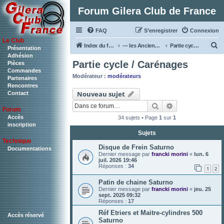
Forum Gilera Club de France
FAQ
S’enregistrer
Connexion
Le Club
R
Index du forum
--- les Anciennes & Les autres Bi4 ---
Partie cycle / Carénages
Présentation
Adhésion
e
Partie cycle / Carénages
Pièces
c
Commandes
Modérateur :
modérateurs
Partenaires
h
Rencontres
Nouveau sujet
Contact
e
Rechercher
Recherche ava
r
Forum
c
Accès
34 sujets • Page
1
sur
1
inscription
h
Sujets
Technique
e
Disque de Frein Saturno
Documentations
r
Dernier message par
francki morini
«
lun. 6
juil. 2026 19:46
Réponses :
34
1
2
Patin de chaine Saturno
Dernier message par
francki morini
«
jeu. 25
sept. 2025 09:32
Réponses :
17
Réf Etriers et Maitre-cylindres 500
Accès réservé
Saturno