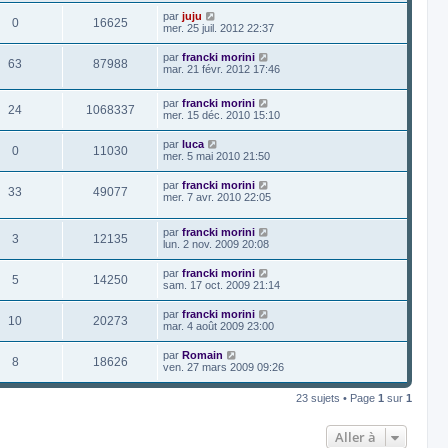
par
juju
0
16625
mer. 25 juil. 2012 22:37
par
francki morini
63
87988
mar. 21 févr. 2012 17:46
par
francki morini
24
1068337
mer. 15 déc. 2010 15:10
par
luca
0
11030
mer. 5 mai 2010 21:50
par
francki morini
33
49077
mer. 7 avr. 2010 22:05
par
francki morini
3
12135
lun. 2 nov. 2009 20:08
par
francki morini
5
14250
sam. 17 oct. 2009 21:14
par
francki morini
10
20273
mar. 4 août 2009 23:00
par
Romain
8
18626
ven. 27 mars 2009 09:26
23 sujets • Page
1
sur
1
Aller à