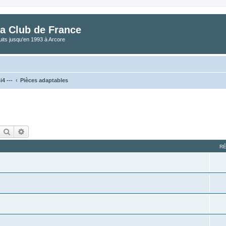
a Club de France
its jusqu'en 1993 à Arcore
4 ---
Pièces adaptables
Rechercher
Recherche avancée
R