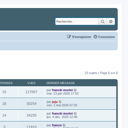
Rechercher
Recher
S’enregistrer
Connexion
23 sujets • Page
1
sur
1
ÉPONSES
VUES
DERNIER MESSAGE
par
francki morini
15
117007
mar. 23 juin 2026 17:52
par
juju
18
30254
ven. 1 mai 2026 07:20
par
francki morini
14
34255
jeu. 4 déc. 2025 12:48
par
franco
3
11910