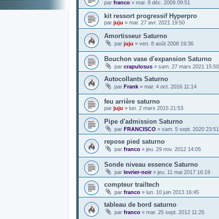
par
franco
»
mar. 8 déc. 2009 09:51
kit ressort progressif Hyperpro
par
juju
»
mar. 27 avr. 2021 19:50
Amortisseur Saturno
par
juju
»
ven. 8 août 2008 19:36
Bouchon vase d'expansion Saturno
par
crapulosus
»
sam. 27 mars 2021 15:50
Autocollants Saturno
par
Frank
»
mar. 4 oct. 2016 11:14
feu arrière saturno
par
juju
»
lun. 2 mars 2015 21:53
Pipe d'admission Saturno
par
FRANCISCO
»
sam. 5 sept. 2020 23:51
repose pied saturno
par
franco
»
jeu. 29 nov. 2012 14:05
Sonde niveau essence Saturno
par
levrier-noir
»
jeu. 11 mai 2017 16:19
compteur trailtech
par
franco
»
lun. 10 juin 2013 16:45
tableau de bord saturno
par
franco
»
mar. 25 sept. 2012 11:25