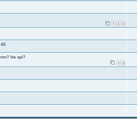
1
2
3
1-93
rno? les spi?
1
2