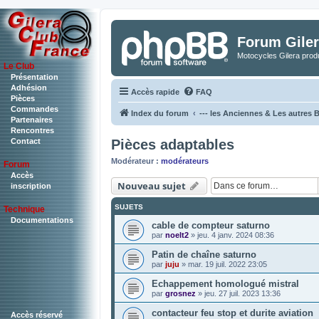
Forum Giler
Motocycles Gilera produ
Le Club
Présentation
Adhésion
Accès rapide
FAQ
Pièces
Commandes
Index du forum
--- les Anciennes & Les autres Bi
Partenaires
Rencontres
Pièces adaptables
Contact
Modérateur :
modérateurs
Forum
Accès
Nouveau sujet
inscription
SUJETS
Technique
Documentations
cable de compteur saturno
par
noelt2
»
jeu. 4 janv. 2024 08:36
Patin de chaîne saturno
par
juju
»
mar. 19 juil. 2022 23:05
Echappement homologué mistral
par
grosnez
»
jeu. 27 juil. 2023 13:36
contacteur feu stop et durite aviation
Accès réservé