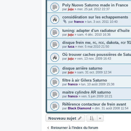
Poly Nuovo Saturno made in France
par
juju
»
mer. 25 juil. 2012 22:37
considération sur les echappements
par
franco
»
lun. 3 oct. 2011 10:40
tuning: adapter d'un radiateur d'huile
par
juju
»
sam. 4 déc. 2010 16:36
disque frein nw, rc, rcc, dakota, rcr 9
par
luca
»
mer. 5 mai 2010 21:50
Où trouver caches poussières de Satu
par
juju
»
ven. 13 nov. 2009 16:43
disque arrière saturno
par
juju
»
sam. 31 oct. 2009 12:34
filtre à air Gilera Saturno
par
franco
»
lun. 10 août 2009 15:38
maitre cylindre AR saturno
par
franco
»
ven. 5 juin 2009 10:21
Référence contacteur de frein avant
par
Black Diamond
»
dim. 31 août 2008 11:54
Nouveau sujet
Retourner à l’index du forum