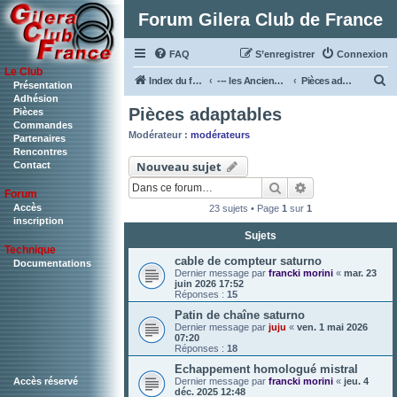
Forum Gilera Club de France
FAQ
S’enregistrer
Connexion
Le Club
R
Index du forum
--- les Anciennes & Les autres Bi4 ---
Pièces adaptables
Présentation
Adhésion
e
Pièces adaptables
Pièces
c
Commandes
Modérateur :
modérateurs
Partenaires
h
Rencontres
Nouveau sujet
Contact
e
Rechercher
Recherche ava
r
Forum
c
Accès
23 sujets • Page
1
sur
1
inscription
h
Sujets
Technique
e
cable de compteur saturno
Documentations
r
Dernier message par
francki morini
«
mar. 23
juin 2026 17:52
Réponses :
15
Patin de chaîne saturno
Dernier message par
juju
«
ven. 1 mai 2026
07:20
Réponses :
18
Echappement homologué mistral
Dernier message par
francki morini
«
jeu. 4
Accès réservé
déc. 2025 12:48