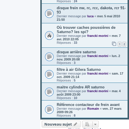
Réponses :
24
disque frein nw, rc, rcc, dakota, rcr 91-
93
Dernier message par
luca
«
mer. 5 mai 2010
21:50
Où trouver caches poussières de
Saturno? les spi?
Dernier message par
francki morini
«
mer. 7
avr. 2010 22:05
Réponses :
33
1
2
disque arrière saturno
Dernier message par
francki morini
«
lun. 2
nov. 2009 20:08
Réponses :
3
filtre à air Gilera Saturno
Dernier message par
francki morini
«
sam. 17
oct. 2009 21:14
Réponses :
5
maitre cylindre AR saturno
Dernier message par
francki morini
«
mar. 4
août 2009 23:00
Réponses :
10
Référence contacteur de frein avant
Dernier message par
Romain
«
ven. 27 mars
2009 09:26
Réponses :
8
Nouveau sujet