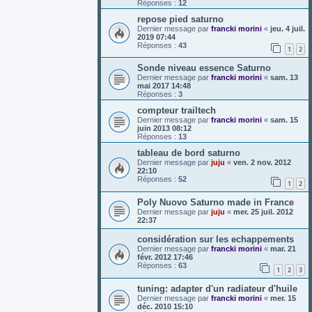
Réponses :
12
repose pied saturno
Dernier message par
francki morini
«
jeu. 4 juil.
2019 07:44
Réponses :
43
1
2
Sonde niveau essence Saturno
Dernier message par
francki morini
«
sam. 13
mai 2017 14:48
Réponses :
3
compteur trailtech
Dernier message par
francki morini
«
sam. 15
juin 2013 08:12
Réponses :
13
tableau de bord saturno
Dernier message par
juju
«
ven. 2 nov. 2012
22:10
Réponses :
52
1
2
Poly Nuovo Saturno made in France
Dernier message par
juju
«
mer. 25 juil. 2012
22:37
considération sur les echappements
Dernier message par
francki morini
«
mar. 21
févr. 2012 17:46
Réponses :
63
1
2
3
tuning: adapter d'un radiateur d'huile
Dernier message par
francki morini
«
mer. 15
déc. 2010 15:10