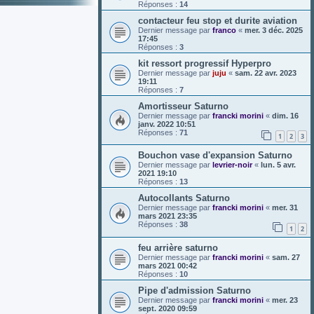
Réponses :
14
contacteur feu stop et durite aviation
Dernier message par
franco
«
mer. 3 déc. 2025
17:45
Réponses :
3
kit ressort progressif Hyperpro
Dernier message par
juju
«
sam. 22 avr. 2023
19:11
Réponses :
7
Amortisseur Saturno
Dernier message par
francki morini
«
dim. 16
janv. 2022 10:51
Réponses :
71
1
2
3
Bouchon vase d'expansion Saturno
Dernier message par
levrier-noir
«
lun. 5 avr.
2021 19:10
Réponses :
13
Autocollants Saturno
Dernier message par
francki morini
«
mer. 31
mars 2021 23:35
Réponses :
38
1
2
feu arrière saturno
Dernier message par
francki morini
«
sam. 27
mars 2021 00:42
Réponses :
10
Pipe d'admission Saturno
Dernier message par
francki morini
«
mer. 23
sept. 2020 09:59