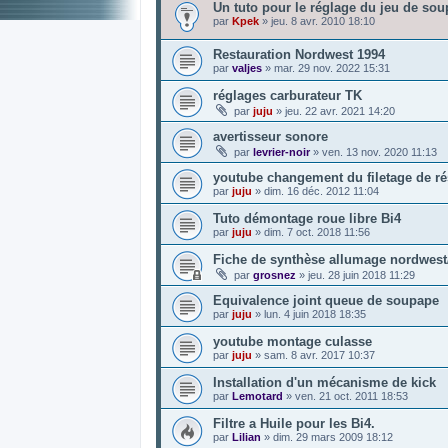
Un tuto pour le réglage du jeu de so
par
Kpek
»
jeu. 8 avr. 2010 18:10
Restauration Nordwest 1994
par
valjes
»
mar. 29 nov. 2022 15:31
réglages carburateur TK
par
juju
»
jeu. 22 avr. 2021 14:20
avertisseur sonore
par
levrier-noir
»
ven. 13 nov. 2020 11:13
youtube changement du filetage de ré
par
juju
»
dim. 16 déc. 2012 11:04
Tuto démontage roue libre Bi4
par
juju
»
dim. 7 oct. 2018 11:56
Fiche de synthèse allumage nordwes
par
grosnez
»
jeu. 28 juin 2018 11:29
Equivalence joint queue de soupape
par
juju
»
lun. 4 juin 2018 18:35
youtube montage culasse
par
juju
»
sam. 8 avr. 2017 10:37
Installation d'un mécanisme de kick
par
Lemotard
»
ven. 21 oct. 2011 18:53
Filtre a Huile pour les Bi4.
par
Lilian
»
dim. 29 mars 2009 18:12