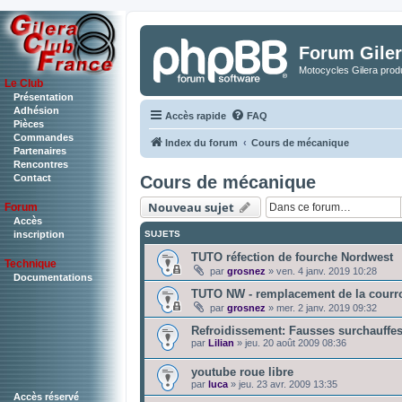
Forum Giler
Motocycles Gilera produ
Le Club
Présentation
Adhésion
Accès rapide
FAQ
Pièces
Commandes
Index du forum
Cours de mécanique
Partenaires
Rencontres
Cours de mécanique
Contact
Nouveau sujet
Forum
Accès
SUJETS
inscription
TUTO réfection de fourche Nordwest
Technique
par
grosnez
»
ven. 4 janv. 2019 10:28
Documentations
TUTO NW - remplacement de la courroi
par
grosnez
»
mer. 2 janv. 2019 09:32
Refroidissement: Fausses surchauffes 
par
Lilian
»
jeu. 20 août 2009 08:36
youtube roue libre
par
luca
»
jeu. 23 avr. 2009 13:35
Accès réservé