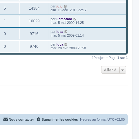
par
juju
5
14384
dim. 16 déc. 2012 22:17
par
Lemotard
1
10029
mar. 5 mai 2009 14:25
par
luca
0
9716
mar. 5 mai 2009 01:14
par
luca
0
9740
mar. 28 avr. 2009 23:50
19 sujets • Page
1
sur
1
Aller à
Nous contacter
Supprimer les cookies
Heures au format
UTC+02:00