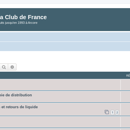
a Club de France
its jusqu'en 1993 à Arcore
Rechercher
Recherche avancée
R
e de distribution
et retours de liquide
1
2