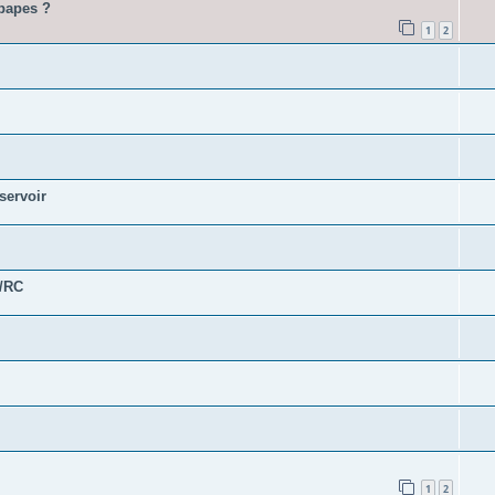
upapes ?
1
2
servoir
t/RC
1
2