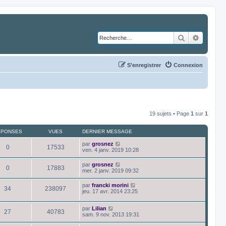
Rechercher
Recher
S’enregistrer
Connexion
19 sujets • Page
1
sur
1
ÉPONSES
VUES
DERNIER MESSAGE
par
grosnez
0
17533
ven. 4 janv. 2019 10:28
par
grosnez
0
17883
mer. 2 janv. 2019 09:32
par
francki morini
34
238097
jeu. 17 avr. 2014 23:25
par
Lilian
27
40783
sam. 9 nov. 2013 19:31