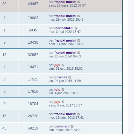
par
francki morini
30
49467
sam. 17 mars 2012 07:57
par
francki morini
2
10003
mar. 29 nov. 2022 19:43
par
PierrotduHF
1
9935
mar. 3 mai 2022 13:47
par
francki morini
3
10436
sam. 14 nov. 2020 13:33
par
francki morini
18
32687
lun. 11 mai 2020 09:03
par
juju
2
10471
dim. 21 oct. 2018 15:02
par
grosnez
0
17525
jeu. 28 juin 2018 11:29
par
juju
0
17616
lun. 4 juin 2018 18:35
par
juju
0
18704
sam. 8 avr. 2017 10:37
par
francki morini
16
26720
mer. 18 déc. 2013 17:41
par
Lemotard
43
60219
dim. 3 nov. 2013 23:20