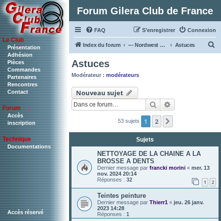
Forum Gilera Club de France
FAQ
S’enregistrer
Connexion
Le Club
R
Index du forum
--- Nordwest & RC ---
Astuces
Présentation
Adhésion
e
Astuces
Pièces
c
Commandes
Modérateur :
modérateurs
Partenaires
h
Rencontres
Nouveau sujet
Contact
e
Rechercher
Recherche ava
r
Forum
c
Accès
1
2
Suivante
53 sujets
inscription
h
Technique
Sujets
e
Documentations
r
NETTOYAGE DE LA CHAINE A LA
BROSSE A DENTS
Dernier message par
francki morini
«
mer. 13
nov. 2024 20:14
Réponses :
32
1
2
Teintes peinture
Dernier message par
Thierr1
«
jeu. 26 janv.
2023 14:28
Accès réservé
Réponses :
1