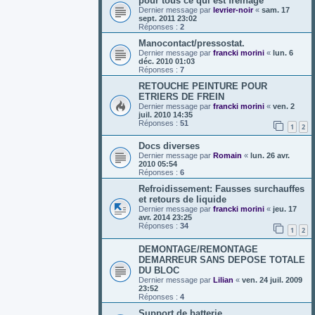
pour tous ce qui est freinage
Dernier message par
levrier-noir
«
sam. 17
sept. 2011 23:02
Réponses :
2
Manocontact/pressostat.
Dernier message par
francki morini
«
lun. 6
déc. 2010 01:03
Réponses :
7
RETOUCHE PEINTURE POUR
ETRIERS DE FREIN
Dernier message par
francki morini
«
ven. 2
juil. 2010 14:35
Réponses :
51
1
2
Docs diverses
Dernier message par
Romain
«
lun. 26 avr.
2010 05:54
Réponses :
6
Refroidissement: Fausses surchauffes
et retours de liquide
Dernier message par
francki morini
«
jeu. 17
avr. 2014 23:25
Réponses :
34
1
2
DEMONTAGE/REMONTAGE
DEMARREUR SANS DEPOSE TOTALE
DU BLOC
Dernier message par
Lilian
«
ven. 24 juil. 2009
23:52
Réponses :
4
Support de batterie.