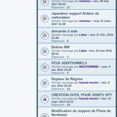
Dernier message par
niermou
«
lun. 29 mai
2017 09:44
Réponses :
11
réparation support flotteur de
carburateur
Dernier message par
niermou
«
mar. 21 mars
2017 11:08
demande d aide
Dernier message par
Lilian
«
mar. 27 déc. 2016
21:40
Réponses :
6
Bobine NW
Dernier message par
Lilian
«
lun. 23 mai 2016
08:51
Réponses :
3
FEUX ADDITIONNELS
Dernier message par
MASTERMIND
«
sam. 9
avr. 2016 14:26
Réponses :
4
Rupteur de Régime
Dernier message par
francki morini
«
ven. 8
avr. 2016 22:44
Réponses :
18
CREATION OUTIL POUR JOINTS SPY
Dernier message par
francki morini
«
mer. 10
sept. 2014 14:12
Réponses :
29
Modification du support de Phare de
Nordwest.