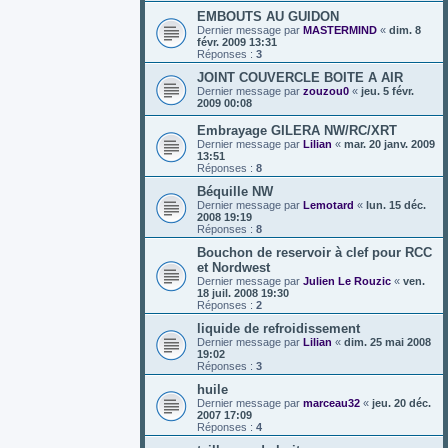
EMBOUTS AU GUIDON
Dernier message par
MASTERMIND
«
dim. 8
févr. 2009 13:31
Réponses :
3
JOINT COUVERCLE BOITE A AIR
Dernier message par
zouzou0
«
jeu. 5 févr.
2009 00:08
Embrayage GILERA NW/RC/XRT
Dernier message par
Lilian
«
mar. 20 janv. 2009
13:51
Réponses :
8
Béquille NW
Dernier message par
Lemotard
«
lun. 15 déc.
2008 19:19
Réponses :
8
Bouchon de reservoir à clef pour RCC
et Nordwest
Dernier message par
Julien Le Rouzic
«
ven.
18 juil. 2008 19:30
Réponses :
2
liquide de refroidissement
Dernier message par
Lilian
«
dim. 25 mai 2008
19:02
Réponses :
3
huile
Dernier message par
marceau32
«
jeu. 20 déc.
2007 17:09
Réponses :
4