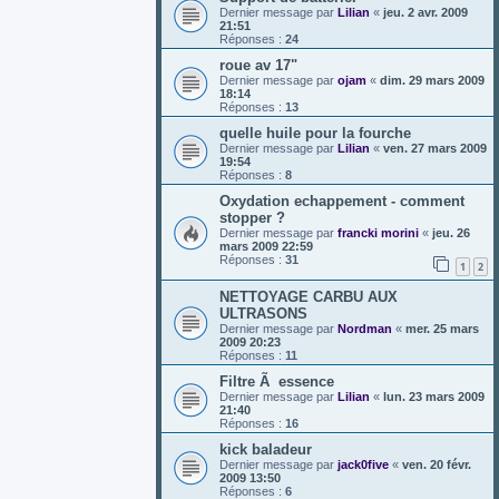
Dernier message par
Lilian
«
jeu. 2 avr. 2009
21:51
Réponses :
24
roue av 17"
Dernier message par
ojam
«
dim. 29 mars 2009
18:14
Réponses :
13
quelle huile pour la fourche
Dernier message par
Lilian
«
ven. 27 mars 2009
19:54
Réponses :
8
Oxydation echappement - comment
stopper ?
Dernier message par
francki morini
«
jeu. 26
mars 2009 22:59
Réponses :
31
1
2
NETTOYAGE CARBU AUX
ULTRASONS
Dernier message par
Nordman
«
mer. 25 mars
2009 20:23
Réponses :
11
Filtre Ã essence
Dernier message par
Lilian
«
lun. 23 mars 2009
21:40
Réponses :
16
kick baladeur
Dernier message par
jack0five
«
ven. 20 févr.
2009 13:50
Réponses :
6