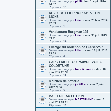
Dernier message par
plf28
«
lun. 1 sept. 2014
14:57
Réponses :
19
REVUE ATELIER NORDWEST EN
LIGNE
Dernier message par
Lilian
«
mar. 25 févr. 2014
12:59
Réponses :
1
Ventilateurs Burgman 125
Dernier message par
Lilian
«
mar. 30 juil. 2013
09:11
Réponses :
14
Filetage du bouchon de rÃ©servoir
Dernier message par
Lilian
«
sam. 13 juil. 2013
23:39
Réponses :
8
CARBU RICHE OU PAUVRE VOILA
COLORTUNE
Dernier message par
francki morini
«
dim. 10
juin 2012 23:32
Réponses :
11
Maintien de batterie
Dernier message par
jack0five
«
sam. 2 juin
2012 21:52
Réponses :
5
BATTERIE AU LITHIUM
Dernier message par
MASTERMIND
«
mar. 8
mai 2012 15:51
Réponses :
13