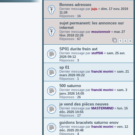
Bonnes adresses
Dernier message par
juju
«
dim. 17 nov. 2019
11:26
Réponses :
16
sujet permanent: les annonces sur
internet
Dernier message par
moutonnoir
«
mar. 27
févr. 2018 22:26
Réponses :
67
1
2
3
SP01 durite frein avt
Dernier message par
steff5l6
«
sam. 25 avr.
2026 09:12
Réponses :
3
sp 01
Dernier message par
francki morini
«
sam. 21
mars 2026 09:22
Réponses :
1
500 saturno
Dernier message par
francki morini
«
sam. 3
janv. 2026 14:05
Réponses :
26
je vend des pièces neuves
Dernier message par
MASTERMIND
«
lun. 15
déc. 2025 14:55
Réponses :
17
guidons bracelets saturno enov
Dernier message par
francki morini
«
ven. 12
déc. 2025 20:48
Réponses :
4