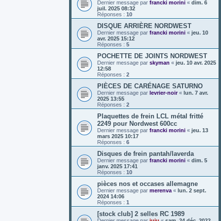
Dernier message par
francki morini
«
dim. 6
juil. 2025 08:32
Réponses :
10
DISQUE ARRIÈRE NORDWEST
Dernier message par
francki morini
«
jeu. 10
avr. 2025 15:12
Réponses :
5
POCHETTE DE JOINTS NORDWEST
Dernier message par
skyman
«
jeu. 10 avr. 2025
12:58
Réponses :
2
PIÈCES DE CARÉNAGE SATURNO
Dernier message par
levrier-noir
«
lun. 7 avr.
2025 13:55
Réponses :
2
Plaquettes de frein LCL métal fritté
2249 pour Nordwest 600cc
Dernier message par
francki morini
«
jeu. 13
mars 2025 10:17
Réponses :
6
Disques de frein pantah/laverda
Dernier message par
francki morini
«
dim. 5
janv. 2025 17:41
Réponses :
10
pièces nos et occases allemagne
Dernier message par
merenva
«
lun. 2 sept.
2024 14:06
Réponses :
1
[stock club] 2 selles RC 1989
Dernier message par
juju
«
sam. 24 déc. 2022