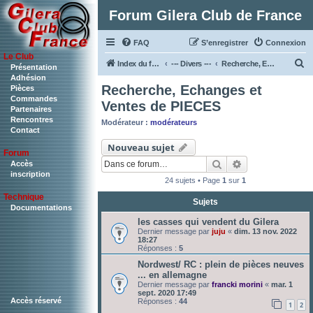
Forum Gilera Club de France
FAQ
S’enregistrer
Connexion
Le Club
R
Index du forum
--- Divers ---
Recherche, Echanges et Ventes de PIECES
Présentation
Adhésion
e
Recherche, Echanges et
Pièces
c
Commandes
Ventes de PIECES
Partenaires
h
Rencontres
Modérateur :
modérateurs
Contact
e
Nouveau sujet
r
Forum
Rechercher
Recherche ava
c
Accès
inscription
24 sujets • Page
1
sur
1
h
Technique
e
Sujets
Documentations
r
les casses qui vendent du Gilera
Dernier message par
juju
«
dim. 13 nov. 2022
18:27
Réponses :
5
Nordwest/ RC : plein de pièces neuves
... en allemagne
Dernier message par
francki morini
«
mar. 1
sept. 2020 17:49
Accès réservé
Réponses :
44
1
2