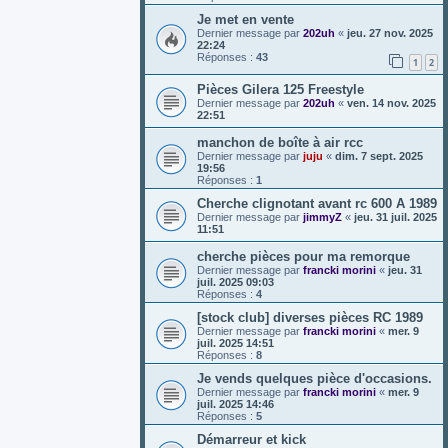
Je met en vente
Dernier message par
202uh
«
jeu. 27 nov. 2025
22:24
Réponses :
43
1
2
Pièces Gilera 125 Freestyle
Dernier message par
202uh
«
ven. 14 nov. 2025
22:51
manchon de boîte à air rcc
Dernier message par
juju
«
dim. 7 sept. 2025
19:56
Réponses :
1
Cherche clignotant avant rc 600 A 1989
Dernier message par
jimmyZ
«
jeu. 31 juil. 2025
11:51
cherche pièces pour ma remorque
Dernier message par
francki morini
«
jeu. 31
juil. 2025 09:03
Réponses :
4
[stock club] diverses pièces RC 1989
Dernier message par
francki morini
«
mer. 9
juil. 2025 14:51
Réponses :
8
Je vends quelques pièce d'occasions.
Dernier message par
francki morini
«
mer. 9
juil. 2025 14:46
Réponses :
5
Démarreur et kick