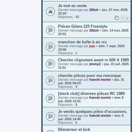
Je met en vente
Dernier message par
202uh
«
jeu. 27 nov. 2025
22:24
Réponses :
43
1
2
Pièces Gilera 125 Freestyle
Dernier message par
202uh
«
ven. 14 nov. 2025
22:51
manchon de boîte à air rcc
Dernier message par
juju
«
dim. 7 sept. 2025
19:56
Réponses :
1
Cherche clignotant avant rc 600 A 1989
Dernier message par
jimmyZ
«
jeu. 31 juil. 2025
11:51
cherche pièces pour ma remorque
Dernier message par
francki morini
«
jeu. 31
juil. 2025 09:03
Réponses :
4
[stock club] diverses pièces RC 1989
Dernier message par
francki morini
«
mer. 9
juil. 2025 14:51
Réponses :
8
Je vends quelques pièce d'occasions.
Dernier message par
francki morini
«
mer. 9
juil. 2025 14:46
Réponses :
5
Démarreur et kick