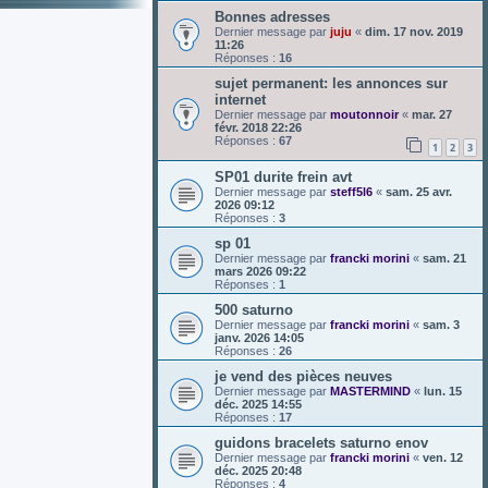
Bonnes adresses
Dernier message par
juju
«
dim. 17 nov. 2019
11:26
Réponses :
16
sujet permanent: les annonces sur
internet
Dernier message par
moutonnoir
«
mar. 27
févr. 2018 22:26
Réponses :
67
1
2
3
SP01 durite frein avt
Dernier message par
steff5l6
«
sam. 25 avr.
2026 09:12
Réponses :
3
sp 01
Dernier message par
francki morini
«
sam. 21
mars 2026 09:22
Réponses :
1
500 saturno
Dernier message par
francki morini
«
sam. 3
janv. 2026 14:05
Réponses :
26
je vend des pièces neuves
Dernier message par
MASTERMIND
«
lun. 15
déc. 2025 14:55
Réponses :
17
guidons bracelets saturno enov
Dernier message par
francki morini
«
ven. 12
déc. 2025 20:48
Réponses :
4