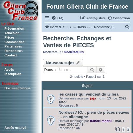
Forum Gilera Club de France
FAQ
S’enregistrer
Connexion
Le Club
R
Index du forum
--- Divers ---
Recherche, Echanges et Ventes de PIECES
Présentation
Adhésion
e
Recherche, Echanges et
Pièces
c
Commandes
Ventes de PIECES
Partenaires
h
Rencontres
Modérateur :
modérateurs
Contact
e
Nouveau sujet
r
Forum
Rechercher
Recherche ava
c
Accès
inscription
24 sujets • Page
1
sur
1
h
Technique
e
Sujets
Documentations
r
les casses qui vendent du Gilera
Dernier message par
juju
«
dim. 13 nov. 2022
18:27
Réponses :
5
Nordwest/ RC : plein de pièces neuves
... en allemagne
Dernier message par
francki morini
«
mar. 1
sept. 2020 17:49
Accès réservé
Réponses :
44
1
2