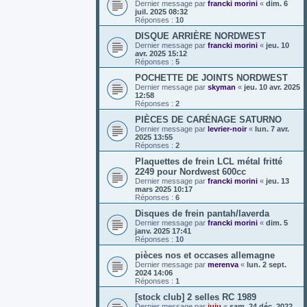
Dernier message par
francki morini
«
dim. 6
juil. 2025 08:32
Réponses :
10
DISQUE ARRIÈRE NORDWEST
Dernier message par
francki morini
«
jeu. 10
avr. 2025 15:12
Réponses :
5
POCHETTE DE JOINTS NORDWEST
Dernier message par
skyman
«
jeu. 10 avr. 2025
12:58
Réponses :
2
PIÈCES DE CARÉNAGE SATURNO
Dernier message par
levrier-noir
«
lun. 7 avr.
2025 13:55
Réponses :
2
Plaquettes de frein LCL métal fritté
2249 pour Nordwest 600cc
Dernier message par
francki morini
«
jeu. 13
mars 2025 10:17
Réponses :
6
Disques de frein pantah/laverda
Dernier message par
francki morini
«
dim. 5
janv. 2025 17:41
Réponses :
10
pièces nos et occases allemagne
Dernier message par
merenva
«
lun. 2 sept.
2024 14:06
Réponses :
1
[stock club] 2 selles RC 1989
Dernier message par
juju
«
sam. 24 déc. 2022