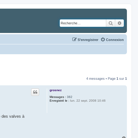
Rechercher
Recher
S’enregistrer
Connexion
4 messages • Page
1
sur
1
grosnez
Messages :
382
Enregistré le :
lun. 22 sept. 2008 10:46
e des valves à