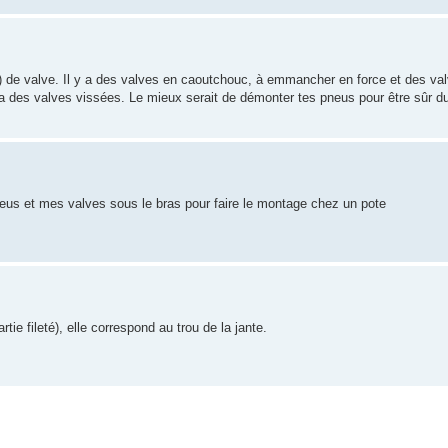
e) de valve. Il y a des valves en caoutchouc, à emmancher en force et des va
ra des valves vissées. Le mieux serait de démonter tes pneus pour être sûr d
pneus et mes valves sous le bras pour faire le montage chez un pote
tie fileté), elle correspond au trou de la jante.