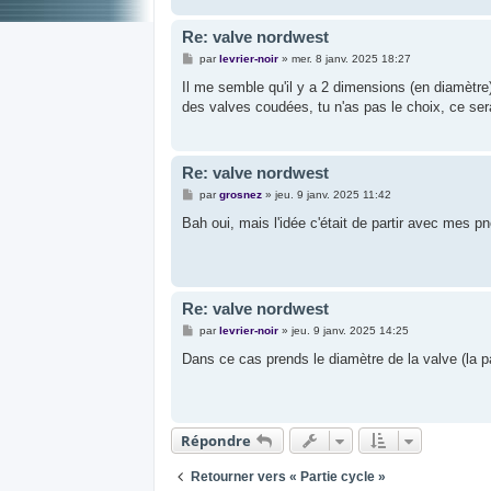
Re: valve nordwest
M
par
levrier-noir
»
mer. 8 janv. 2025 18:27
e
s
Il me semble qu'il y a 2 dimensions (en diamètr
s
des valves coudées, tu n'as pas le choix, ce se
a
g
e
Re: valve nordwest
M
par
grosnez
»
jeu. 9 janv. 2025 11:42
e
s
Bah oui, mais l'idée c'était de partir avec mes 
s
a
g
e
Re: valve nordwest
M
par
levrier-noir
»
jeu. 9 janv. 2025 14:25
e
s
Dans ce cas prends le diamètre de la valve (la par
s
a
g
e
Répondre
Retourner vers « Partie cycle »