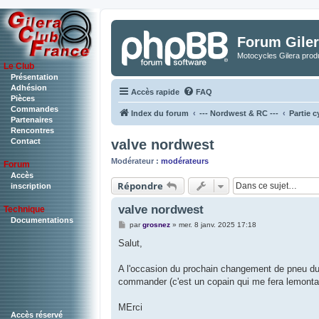
Forum Giler
Motocycles Gilera produ
Le Club
Présentation
Adhésion
Accès rapide
FAQ
Pièces
Commandes
Index du forum
--- Nordwest & RC ---
Partie c
Partenaires
Rencontres
valve nordwest
Contact
Modérateur :
modérateurs
Forum
Accès
Répondre
inscription
valve nordwest
Technique
Documentations
M
par
grosnez
»
mer. 8 janv. 2025 17:18
e
s
Salut,
s
a
g
A l'occasion du prochain changement de pneu du 
e
commander (c'est un copain qui me fera lemonta
MErci
Accès réservé