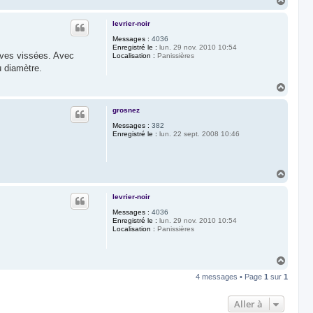
H
a
u
levrier-noir
t
Messages :
4036
Enregistré le :
lun. 29 nov. 2010 10:54
lves vissées. Avec
Localisation :
Panissières
u diamètre.
H
a
u
grosnez
t
Messages :
382
Enregistré le :
lun. 22 sept. 2008 10:46
H
a
u
levrier-noir
t
Messages :
4036
Enregistré le :
lun. 29 nov. 2010 10:54
Localisation :
Panissières
H
a
4 messages • Page
1
sur
1
u
t
Aller à