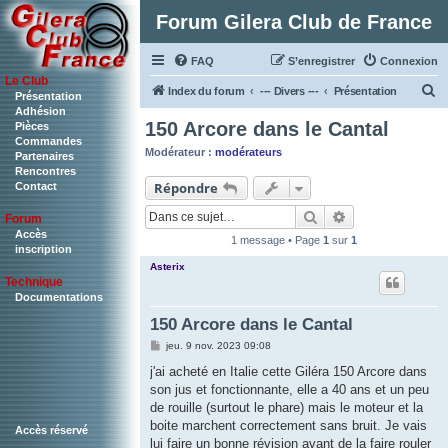
Forum Gilera Club de France
FAQ
S’enregistrer
Connexion
Le Club
R
Index du forum
--- Divers ---
Présentation
Présentation
Adhésion
e
150 Arcore dans le Cantal
Pièces
c
Commandes
Modérateur :
modérateurs
Partenaires
h
Rencontres
Répondre
Contact
e
r
Rechercher
Recherche ava
Forum
c
Accès
1 message • Page
1
sur
1
inscription
h
Asterix
Technique
e
Documentations
r
150 Arcore dans le Cantal
M
jeu. 9 nov. 2023 09:08
e
s
j'ai acheté en Italie cette Giléra 150 Arcore dans
s
son jus et fonctionnante, elle a 40 ans et un peu
a
g
de rouille (surtout le phare) mais le moteur et la
e
boite marchent correctement sans bruit. Je vais
Accès réservé
lui faire un bonne révision avant de la faire rouler