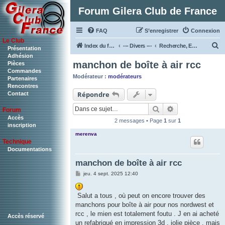
Forum Gilera Club de France
FAQ
S’enregistrer
Connexion
Le Club
R
Index du forum
--- Divers ---
Recherche, Echanges et Ventes de PIECES
Présentation
Adhésion
e
manchon de boîte à air rcc
Pièces
c
Commandes
Modérateur :
modérateurs
Partenaires
h
Rencontres
Répondre
Contact
e
r
Rechercher
Recherche ava
Forum
c
Accès
2 messages • Page
1
sur
1
inscription
h
merenva
Technique
e
Documentations
r
manchon de boîte à air rcc
M
jeu. 4 sept. 2025 12:40
e
s
s
Salut a tous , où peut on encore trouver des
a
g
manchons pour boîte à air pour nos nordwest et
e
rcc , le mien est totalement foutu . J en ai acheté
Accès réservé
un refabriqué en impression 3d , jolie pièce , mais