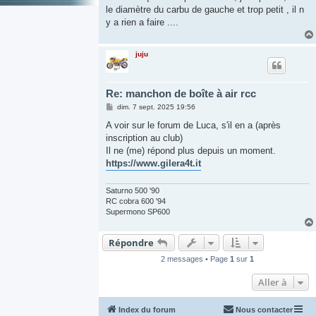
le diamètre du carbu de gauche et trop petit , il n
y a rien a faire ....
juju
Re: manchon de boîte à air rcc
M
dim. 7 sept. 2025 19:56
e
s
A voir sur le forum de Luca, s'il en a (après
s
inscription au club)
a
g
Il ne (me) répond plus depuis un moment.
e
https://www.gilera4t.it
Saturno 500 '90
RC cobra 600 '94
Supermono SP600
Répondre
2 messages • Page
1
sur
1
Aller à
Index du forum
Nous contacter